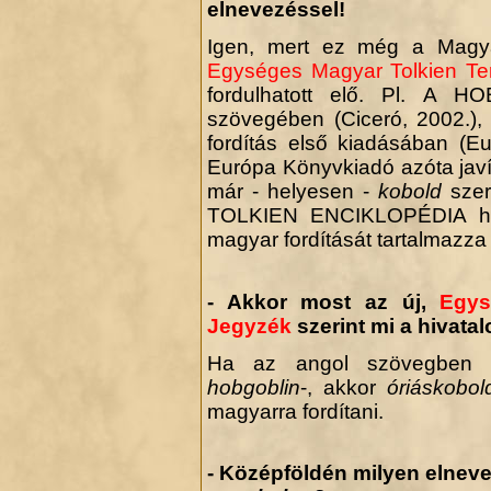
elnevezéssel!
Igen, mert ez még a Magyar 
Egységes Magyar Tolkien Ter
fordulhatott elő. Pl. A H
szövegében (Ciceró, 2002.), v
fordítás első kiadásában (
Európa Könyvkiadó azóta javí
már - helyesen -
kobold
szere
TOLKIEN ENCIKLOPÉDIA haz
magyar fordítását tartalmazz
- Akkor most az új,
Egys
Jegyzék
szerint mi a hivat
Ha az angol szövegben
hobgoblin
-, akkor
óriáskobol
magyarra fordítani.
- Középföldén milyen elnev