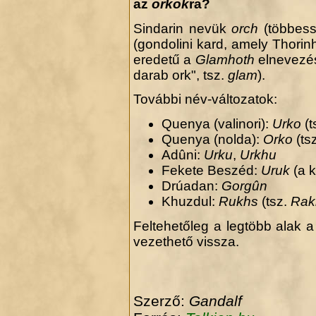
az
orkok
ra?
Sindarin nevük
orch
(többes
(gondolini kard, amely Thorinh
eredetű a
Glamhoth
elnevezés
darab ork", tsz.
glam
).
További név-változatok:
Quenya (valinori):
Urko
(t
Quenya (nolda):
Orko
(ts
Adûni:
Urku
,
Urkhu
Fekete Beszéd:
Uruk
(a k
Drúadan:
Gorgûn
Khuzdul:
Rukhs
(tsz.
Rak
Feltehetőleg a legtöbb alak a
vezethető vissza.
Szerző:
Gandalf