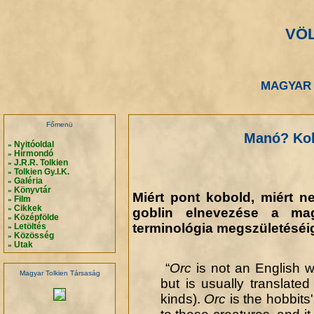
VÖ
.
.
MAGYAR 
.
.
Főmenü
Manó? Kob
Nyitóoldal
»
Hírmondó
»
J.R.R. Tolkien
»
Tolkien Gy.I.K.
»
Galéria
»
Könyvtár
»
Miért pont kobold, miért n
Film
»
Cikkek
»
goblin elnevezése a ma
Középfölde
»
terminológia megszületéséi
Letöltés
»
Közösség
»
Utak
»
“
Orc
is not an English w
Magyar Tolkien Társaság
but is usually translate
kinds).
Orc
is the hobbits