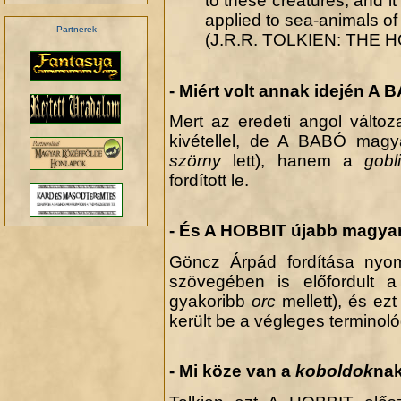
to these creatures, and it
applied to sea-animals of 
Partnerek
(J.R.R. TOLKIEN: THE 
- Miért volt annak idején A
Mert az eredeti angol vált
kivétellel, de A BABÓ mag
szörny
lett), hanem a
gobl
fordított le.
- És A HOBBIT újabb magyar 
Göncz Árpád fordítása ny
szövegében is előfordult 
gyakoribb
orc
mellett), és e
került be a végleges terminol
- Mi köze van a
koboldok
na