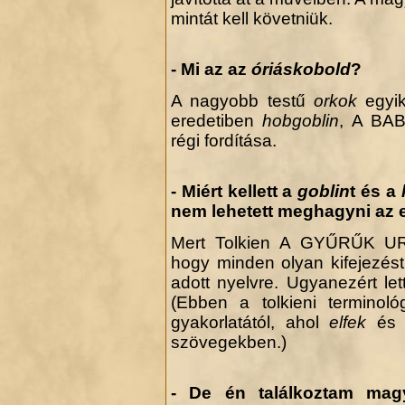
mintát kell követniük.
- Mi az az
óriáskobold
?
A nagyobb testű
orkok
egyik
.
eredetiben
hobgoblin
, A BAB
régi fordítása.
- Miért kellett a
goblin
t és a
nem lehetett meghagyni az 
Mert Tolkien A GYŰRŰK URA
hogy minden olyan kifejezést,
adott nyelvre. Ugyanezért le
(Ebben a tolkieni terminoló
gyakorlatától, ahol
elfek
é
szövegekben.)
- De én találkoztam mag