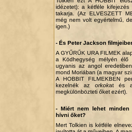
Tolkien ezt A HOBBIT elősz
idézetet): a kétféle kifejez
takarja. (Az ELVESZETT M
még nem volt egyértelmű, de
igen.)
- És Peter Jackson filmjeib
A GYŰRŰK URA FILMEK alapjá
a Ködhegység mélyén él
ugyanis az angol eredetibe
mond Moriában (a magyar sz
A HOBBIT FILMEKBEN pedig
kezelnék az
orkok
at és
megkülönbözteti őket ezért).
- Miért nem lehet minde
hívni őket?
Mert Tolkien is kétféle elnev
javította át a műveiben. A ma