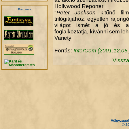
Hollywood Reporter
Partnerek
"
Peter Jackson
kitűnő fil
.
trilógiájához, egyetlen rajon
világot ismét a jó és a 
foglalkoztatja, kívánni sem leh
Variety
Forrás:
InterCom (2001.12.05.
Vissza
Völgyzugol
.
.
© 2