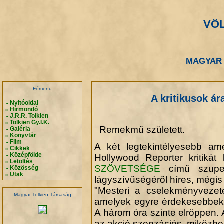
VÖ
.
.
MAGYAR 
.
.
Főmenü
A kritikusok á
Nyitóoldal
»
Hírmondó
»
J.R.R. Tolkien
»
Tolkien Gy.I.K.
»
Remekmű született.
Galéria
»
Könyvtár
»
Film
»
A két legtekintélyesebb ame
Cikkek
»
Középfölde
»
Hollywood Reporter kritikát
Letöltés
»
SZÖVETSÉGE
című szuperp
Közösség
»
Utak
»
lágyszívűségéről híres, mégis
"Mesteri a cselekményvezeté
Magyar Tolkien Társaság
amelyek egyre érdekesebbek é
A három óra szinte elröppen. 
az akció szenzációs, miközben