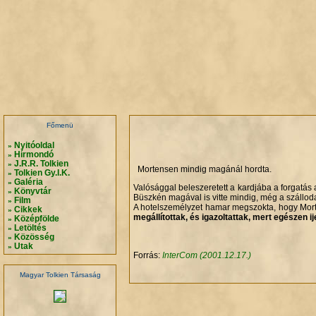
.
.
.
.
Főmenü
Nyitóoldal
»
Hírmondó
»
J.R.R. Tolkien
»
Mortensen mindig magánál hordta.
Tolkien Gy.I.K.
»
Galéria
»
Valósággal beleszeretett a kardjába a forgatás 
Könyvtár
»
Büszkén magával is vitte mindig, még a szállod
Film
»
A hotelszemélyzet hamar megszokta, hogy Mort
Cikkek
»
megállítottak, és igazoltattak, mert egészen i
Középfölde
»
Letöltés
»
Közösség
»
Utak
»
Forrás:
InterCom (2001.12.17.)
Magyar Tolkien Társaság