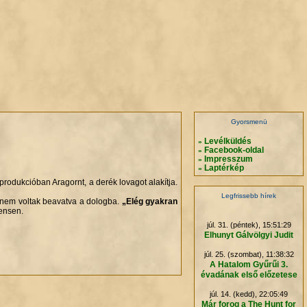
.
.
.
.
Gyorsmenü
Levélküldés
»
Facebook-oldal
»
Impresszum
»
Laptérkép
»
rodukcióban Aragornt, a derék lovagot alakítja.
Legfrissebb hírek
 nem voltak beavatva a dologba.
„Elég gyakran
ensen.
júl. 31. (péntek), 15:51:29
Elhunyt Gálvölgyi Judit
júl. 25. (szombat), 11:38:32
A Hatalom Gyűrűi 3.
évadának első előzetese
júl. 14. (kedd), 22:05:49
Már forog a The Hunt for