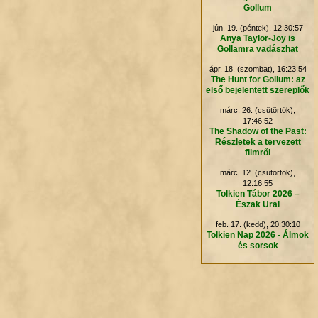
Gollum
jún. 19. (péntek), 12:30:57
.
Anya Taylor-Joy is
Gollamra vadászhat
ápr. 18. (szombat), 16:23:54
The Hunt for Gollum: az
első bejelentett szereplők
márc. 26. (csütörtök),
17:46:52
The Shadow of the Past:
Részletek a tervezett
filmről
márc. 12. (csütörtök),
12:16:55
Tolkien Tábor 2026 –
Észak Urai
feb. 17. (kedd), 20:30:10
Tolkien Nap 2026 - Álmok
és sorsok
.
.