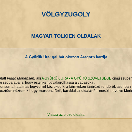
VÖLGYZUGOLY
MAGYAR TOLKIEN OLDALAK
A Gyűrűk Ura: galibát okozott Aragorn kardja
alatt
Viggo Mortensen
, aki
A GYŰRŰK URA - A GYŰRŰ SZÖVETSÉGE
című szuperp
ai szobájába is, hogy esténként gyakorolhassa a vágásokat.
ensen a hatalmas fegyverrel közlekedik, a környéken járőröző rendőrök azonban
jesztően néztem ki: egy marcona férfi, karddal az oldalán”
– meséli nevetve Mort
Vissza az előző oldalra