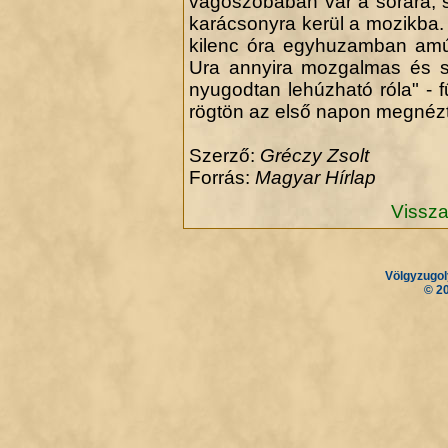
vágószobában vár a sorára, 
karácsonyra kerül a mozikba. "
kilenc óra egyhuzamban amúg
Ura annyira mozgalmas és sz
nyugodtan lehúzható róla" - 
rögtön az első napon megnézte
Szerző:
Gréczy Zsolt
Forrás:
Magyar Hírlap
Vissza
Völgyzugol
.
.
© 2