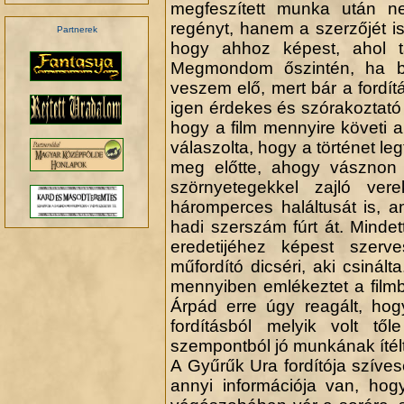
megfeszített munka után 
regényt, hanem a szerzőjét is
Partnerek
hogy ahhoz képest, ahol ta
Megmondom őszintén, ha b
veszem elő, mert bár a fordít
igen érdekes és szórakoztató
hogy a film mennyire követi
válaszolta, hogy a történet l
meg előtte, ahogy vásznon lá
.
szörnyetegekkel zajló ver
háromperces haláltusát is, 
hadi szerszám fúrt át. Mindet
eredetijéhez képest szerv
műfordító dicséri, aki csinált
mennyiben emlékeztet a film
Árpád erre úgy reagált, hog
fordításból melyik volt től
szempontból jó munkának ítélt
A Gyűrűk Ura fordítója szívese
annyi információja van, ho