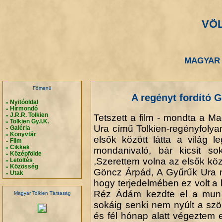
VÖ
.
.
MAGYAR 
.
.
Főmenü
A regényt fordító 
Nyitóoldal
»
Hírmondó
»
J.R.R. Tolkien
Tetszett a film - mondta a 
»
Tolkien Gy.I.K.
»
Ura című Tolkien-regényfolyam
Galéria
»
Könyvtár
»
elsők között látta a világ le
Film
»
Cikkek
»
mondanivaló, bár kicsit sok
Középfölde
»
,Szerettem volna az elsők közöt
Letöltés
»
Közösség
»
Göncz Árpád, A Gyűrűk Ura m
Utak
»
hogy terjedelmében ez volt a 
Réz Ádám kezdte el a munk
Magyar Tolkien Társaság
sokáig senki nem nyúlt a szö
és fél hónap alatt végeztem e