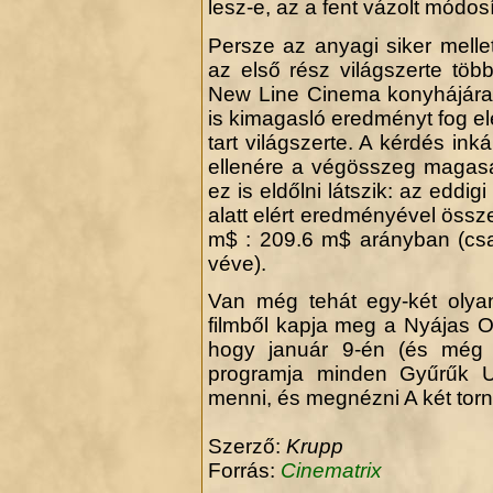
lesz-e, az a fent vázolt módos
Persze az anyagi siker melle
az első rész világszerte több
New Line Cinema konyhájára.
is kimagasló eredményt fog elér
tart világszerte. A kérdés in
ellenére a végösszeg magasa
ez is eldőlni látszik: az eddi
alatt elért eredményével össz
m$ : 209.6 m$ arányban (csa
véve).
Van még tehát egy-két olya
filmből kapja meg a Nyájas Ol
hogy január 9-én (és még
programja minden Gyűrűk U
menni, és megnézni A két torn
Szerző:
Krupp
Forrás:
Cinematrix