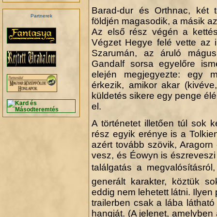
Barad-dur és Orthnac, két t
Partnerek
földjén magasodik, a másik az
Az első rész végén a ketté
Végzet Hegye felé vette az i
Szarumán, az áruló mágus u
Gandalf sorsa egyelőre ism
elején megjegyezte: egy 
érkezik, amikor akar (kivév
küldetés sikere egy penge él
el.
A történetet illetően túl sok
rész egyik erénye is a Tolkie
azért tovább szövik, Aragorn 
vesz, és Éowyn is észreveszi 
találgatás a megvalósításról,
generált karakter, köztük s
eddig nem lehetett látni. Ilyen
trailerben csak a lába látható
hangját. (A jelenet, amelybe