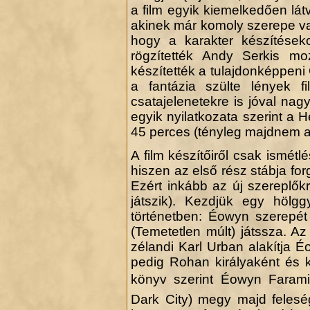
a film egyik kiemelkedően lá
akinek már komoly szerepe va
hogy a karakter készítéseko
rögzítették Andy Serkis m
készítették a tulajdonképpen
.
a fantázia szülte lények f
csatajelenetekre is jóval nag
egyik nyilatkozata szerint a
45 perces (tényleg majdnem an
A film készítőiről csak ismétl
hiszen az első rész stábja for
Ezért inkább az új szereplőkr
játszik). Kezdjük egy hölg
történetben: Éowyn szerepét
(Temetetlen múlt) játssza. A
zélandi Karl Urban alakítja Éo
pedig Rohan királyaként és k
könyv szerint Éowyn Faram
Dark City) megy majd feleség