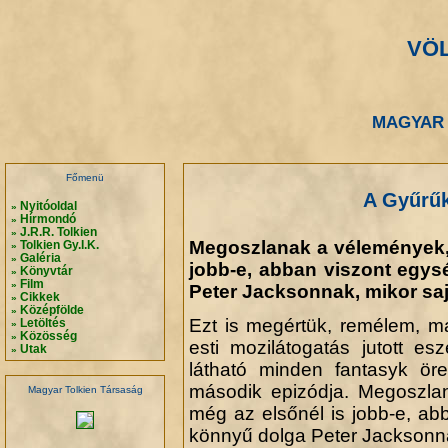
VÖ
.
.
MAGYAR 
.
.
Főmenü
A Gyűrűk 
Nyitóoldal
»
Hírmondó
»
J.R.R. Tolkien
»
Megoszlanak a vélemények, 
Tolkien Gy.I.K.
»
Galéria
»
jobb-e, abban viszont egy
Könyvtár
»
Film
»
Peter Jacksonnak, mikor sajá
Cikkek
»
Középfölde
»
Ezt is megértük, remélem, ma
Letöltés
»
Közösség
»
esti mozilátogatás jutott e
Utak
»
látható minden fantasyk öre
második epizódja. Megoszla
Magyar Tolkien Társaság
még az elsőnél is jobb-e, a
könnyű dolga Peter Jacksonnak