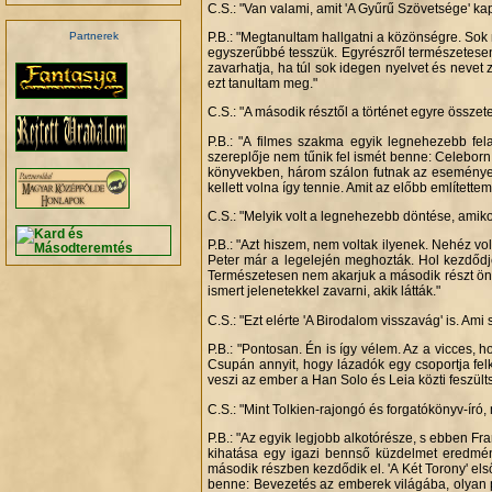
C.S.: "Van valami, amit 'A Gyűrű Szövetsége' ka
P.B.: "Megtanultam hallgatni a közönségre. Sok
Partnerek
egyszerűbbé tesszük. Egyrészről természetesen
zavarhatja, ha túl sok idegen nyelvet és nevet
ezt tanultam meg."
C.S.: "A második résztől a történet egyre összet
P.B.: "A filmes szakma egyik legnehezebb fel
szereplője nem tűnik fel ismét benne: Celeborn
könyvekben, három szálon futnak az események. 
kellett volna így tennie. Amit az előbb említettem,
C.S.: "Melyik volt a legnehezebb döntése, amiko
P.B.: "Azt hiszem, nem voltak ilyenek. Nehéz vo
Peter már a legelején meghozták. Hol kezdődjék
Természetesen nem akarjuk a második részt önál
ismert jelenetekkel zavarni, akik látták."
C.S.: "Ezt elérte 'A Birodalom visszavág' is. Ami
P.B.: "Pontosan. Én is így vélem. Az a vicces, h
Csupán annyit, hogy lázadók egy csoportja fe
veszi az ember a Han Solo és Leia közti feszülts
C.S.: "Mint Tolkien-rajongó és forgatókönyv-író,
.
P.B.: "Az egyik legjobb alkotórésze, s ebben Fr
kihatása egy igazi bennső küzdelmet eredmény
második részben kezdődik el. 'A Két Torony' el
benne: Bevezetés az emberek világába, olyan p