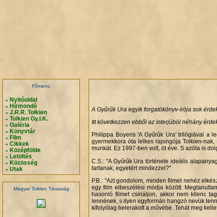
.
.
.
.
Főmenü
Nyitóoldal
»
Hírmondó
»
A Gyűrűk Ura egyik forgatókönyv-írója sok érdeke
J.R.R. Tolkien
»
Tolkien Gy.I.K.
»
Itt következzen ebből az interjúból néhány érde
Galéria
»
Könyvtár
»
Philippa Boyens 'A Gyűrűk Ura' trilógiával a le
Film
»
gyermekkora óta lelkes rajongója Tolkien-nak, 
Cikkek
»
munkát. Ez 1997-ben volt, öt éve. S azóta is do
Középfölde
»
Letöltés
»
C.S.: "A Gyűrűk Ura története ideális alapanya
Közösség
»
tartanak, egyetért mindezzel?"
Utak
»
P.B.: "Azt gondolom, minden filmet nehéz elkész
egy film elbeszélési módja között. Megtanultam
Magyar Tolkien Társaság
hasonló filmet csináljon, akkor nem kilenc t
lennének, s ilyen egyformán hangzó nevük lenne
kifolyólag belerakott a művébe. Tehát meg kelle