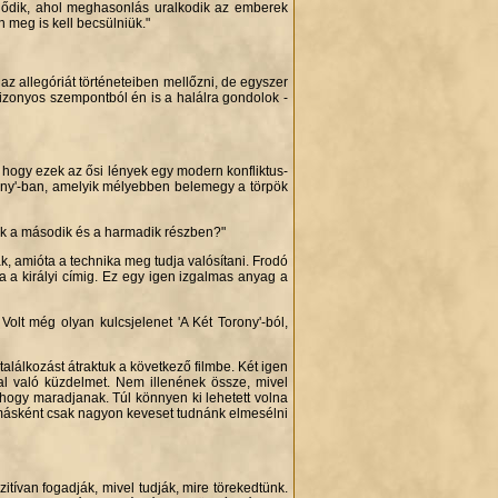
dődik, ahol meghasonlás uralkodik az emberek
n meg is kell becsülniük."
 allegóriát történeteiben mellőzni, de egyszer
zonyos szempontból én is a halálra gondolok -
, hogy ezek az ősi lények egy modern konfliktus-
orony'-ban, amelyik mélyebben belemegy a törpök
sok a második és a harmadik részben?"
ak, amióta a technika meg tudja valósítani. Frodó
a a királyi címig. Ez egy igen izgalmas anyag a
olt még olyan kulcsjelenet 'A Két Torony'-ból,
alálkozást átraktuk a következő filmbe. Két igen
al való küzdelmet. Nem illenének össze, mivel
hogy maradjanak. Túl könnyen ki lehetett volna
, másként csak nagyon keveset tudnánk elmesélni
tívan fogadják, mivel tudják, mire törekedtünk.