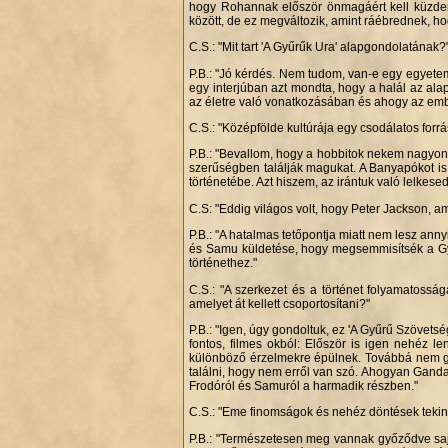
hogy Rohannak először önmagáért kell küzden
között, de ez megváltozik, amint ráébrednek, hog
C.S.: "Mit tart 'A Gyűrűk Ura' alapgondolatának?
P.B.: "Jó kérdés. Nem tudom, van-e egy egyete
egy interjúban azt mondta, hogy a halál az al
az életre való vonatkozásában és ahogy az em
C.S.: "Középfölde kultúrája egy csodálatos fo
P.B.: "Bevallom, hogy a hobbitok nekem nagyon t
szerűségben találják magukat. A Banyapókot is 
történetébe. Azt hiszem, az irántuk való lelkese
C.S: "Eddig világos volt, hogy Peter Jackson, 
P.B.: "A hatalmas tetőpontja miatt nem lesz anny
és Samu küldetése, hogy megsemmisítsék a Gyűrű
történethez."
C.S.: "A szerkezet és a történet folyamatossá
amelyet át kellett csoportosítani?"
P.B.: "Igen, úgy gondoltuk, ez 'A Gyűrű Szövets
fontos, filmes okból: Először is igen nehéz 
különböző érzelmekre épülnek. Továbbá nem gon
találni, hogy nem erről van szó. Ahogyan Ganda
Frodóról és Samuról a harmadik részben."
C.S.: "Eme finomságok és nehéz döntések tekint
P.B.: "Természetesen meg vannak győződve saját