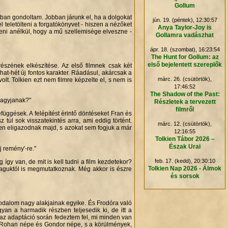
Gollum
bban gondoltam. Jobban járunk el, ha a dolgokat
jún. 19. (péntek), 12:30:57
eletölteni a forgatókönyvet - hiszen a nézőket
Anya Taylor-Joy is
teni anélkül, hogy a mű szellemisége elveszne -
Gollamra vadászhat
ápr. 18. (szombat), 16:23:54
The Hunt for Gollum: az
első bejelentett szereplők
észének elkészítése. Az első filmnek csak két
at-hét új fontos karakter. Ráadásul, akárcsak a
márc. 26. (csütörtök),
t. Tolkien ezt nem filmre képzelte el, s nem is
17:46:52
The Shadow of the Past:
ihagyjanak?"
Részletek a tervezett
filmről
függések. A felépítést érintő döntéseket Fran és
túl sok visszatekintés arra, ami eddig történt.
márc. 12. (csütörtök),
yen eligazodnak majd, s azokat sem fogjuk a már
12:16:55
Tolkien Tábor 2026 –
Észak Urai
j remény'-re."
feb. 17. (kedd), 20:30:10
 így van, de mit is kell tudni a film kezdetekor?
Tolkien Nap 2026 - Álmok
aguktól is megmutatkoznak. Még akkor is észre
és sorsok
.
irodalom nagy alakjainak egyike. És Frodóra való
an a harmadik részben teljesedik ki, de itt a
 az adaptáció során fedeztem fel, mi minden van
i. Rohan népe és Gondor népe, s a körülmények,