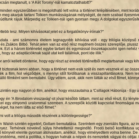
pcsán megtanult, s 'A Két Torony'-nál kamatoztathatott?"
 minden egyszerűbben is megoldható lett volna a történet felépítésében, mint korá
 meg akarjuk tartani Tolkien munkásságának mélységét, de nem szabad ilyesmivel t
 zúdítunk rájuk. Márpedig ez Tolkien-nál igen gyorsan megy. A dolgokat egyszerűsí
ettebb lesz. Milyen kihívásokat jelet ez a forgatókönyv-írónak?"
adata - ami számomra életem legnagyobb kihívása volt - egy trilógia középső r
 és Zsákos Bilbó. Tehát jelen van az első rész majdnem összes szereplője, plussz h
Ezt a három történetet egybe tartani és egymással összekapcsolni igen nehéz vol
 hogy az adaptációknak saját utat kell találniuk, pont ide illik."
r arról kellett döntenie, hogy egy részt az eredeti történetből megtartsanak vagy k
lt biztosnak lenni abban, hogy a történet nem esik szét és nem vesznek el az össze
 a film, hol végződjék, s mennyi időt fordítsanak a visszapillantásokra. Nem lesz 
ló filmként sem bemutatni. Úgy vélem, azok, akik nem látták az első filmet, könn
 szintén egy nagyon jó film, anélkül, hogy visszautalna a 'Csillagok Háborúja - Egy ú
ogy én 'A Birodalom visszavág'-ot jóval később láttam, mint az első részt. Ez tényleg
lkel egy elnyomó uralommal szemben. A szereplők közötti kapcsolat finomságai m
éget, ha nem látta az első filmet."
 mi volt a trilógia második részének a különlegessége?"
an Walsh szintén egyetért, Gollam bemutatása. Szerintem egy zseniális figura, az 
ez. Terhének növekvő súlya hihetetlenül megindító. Frodó belső konfliktusa ugy
ső könyvét eleinte gyorsan átolvastam, anélkül, hogy elmélyedtem volna benne. De
robléma, mint a politika, s hogyan hatnak a népek és nemzetek vágyai és célja