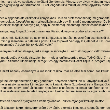
ie, majd sietve segítséget nyújtani Gondornak. Mindez egy olyan világban kez
y egy új világ van születőben. El kell engedniük a múltat, de ezzel együtt ily módo
"
mes alapgondolata ezeknek a könyveknek. Tolkien professzor mindig megpróbálta az
apgondolata.
[nevet]
Ami nem a legalkalmasabb egy filmstúdió megnyerésére! De bi
berek ezt megélik. A lényeg az, hogy hűek maradjunk önmagunkhoz és másokhoz."
rrásanyag egy forgatókönyv-író számára. Kicsodák vagy micsodák a kedvencei?"
etszenek. Szilszakáll és az entek fantasztikus figurák - egyszerűen zseniális ötlet
mindíg szerettem, a hatalmas pókot. És a törpöket. Van egy kis jelenet 'A Két T
désem még 'A babó'-ból (A Hobbit) való."
amennyire csak lehetséges, tartja magát a szöveghez. Lesznek nagyobb változtatá
i meglepetés 'A Király visszatér'-ben, mely a legfilmszerűbb része 'A Gyűrűk Urá'-n
t. Szauron útnak indítja seregeit és egy hatalmas ütközet zajlik le. Aragorn útj
ga miatt néhány eseményre a második részből már az első film során sor került. V
égé'-nél elengedhetetlen,s úgy gondolom, helyesen döntöttünk. A Banyapókkal való t
lenne a nézők számára két tetőpontot is kínálni, Helm Szurdokát és a Banyapókk
dolom, hogy Frodó állítólagos halálának csodálatos pillanatai függőben kéne, 
lf visszatérését sem lehetett ténylegesen titokban tartani. A másik ok egyszerűbb
etében nem volt nyugtalan a keményvonalas Tolkien-rajongók kritikája miatt?"
 álláspontjukról, de szerencsére úgy tűnik, ezeket a filmeket a rajongók igen pozi