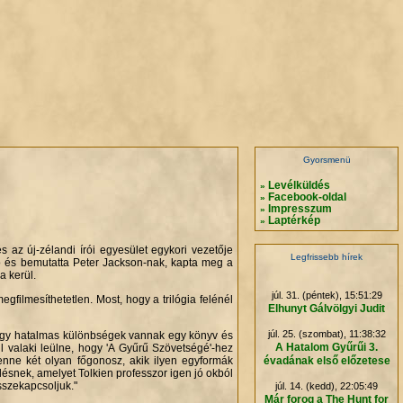
.
.
.
.
Gyorsmenü
Levélküldés
»
Facebook-oldal
»
Impresszum
»
Laptérkép
»
és az új-zélandi írói egyesület egykori vezetője
Legfrissebb hírek
ngó és bemutatta Peter Jackson-nak, kapta meg a
a kerül.
júl. 31. (péntek), 15:51:29
filmesíthetetlen. Most, hogy a trilógia felénél
Elhunyt Gálvölgyi Judit
júl. 25. (szombat), 11:38:32
m, hogy hatalmas különbségek vannak egy könyv és
A Hatalom Gyűrűi 3.
ul valaki leülne, hogy 'A Gyűrű Szövetségé'-hez
évadának első előzetese
enne két olyan főgonosz, akik ilyen egyformák
ésnek, amelyet Tolkien professzor igen jó okból
sszekapcsoljuk."
júl. 14. (kedd), 22:05:49
Már forog a The Hunt for