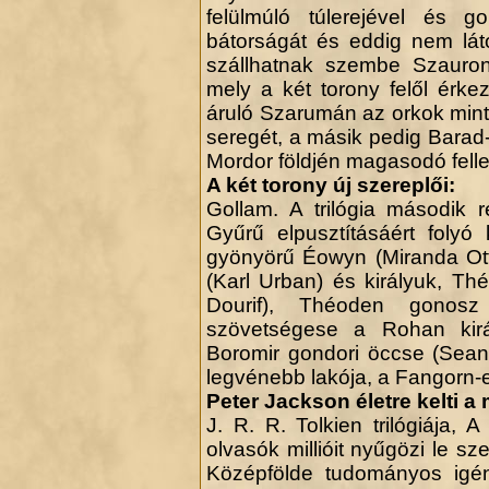
felülmúló túlerejével és g
bátorságát és eddig nem láto
szállhatnak szembe Szauro
mely a két torony felől érke
áruló Szarumán az orkok mintá
seregét, a másik pedig Barad
Mordor földjén magasodó fell
A két torony új szereplői:
Gollam. A trilógia második 
Gyűrű elpusztításáért foly
gyönyörű Éowyn (Miranda Ott
(Karl Urban) és királyuk, Th
Dourif), Théoden gonosz
szövetségese a Rohan kir
Boromir gondori öccse (Sean 
legvénebb lakója, a Fangorn-e
Peter Jackson életre kelti a 
J. R. R. Tolkien trilógiája
olvasók millióit nyűgözi le sz
Középfölde tudományos igénn
.