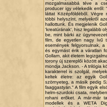
mozgalmasabbá téve a cse
producer így vélekedik erről:
láttat Középföldéből. Végre
többi helyszínt, melyekről az
hallottunk. És megjelenik Go
'kreatúrának', hisz legalább o
be, mint bárki az úgyneveze
film, de egyetlen nagy ívű 
események felgyorsulnak, a
és egymást érik a váratlan f
Gollam, akit életem legizgalma
torony új szereplői között aka
mondja Jackson. - A trilógia k
karakterrel is szolgál, melye
keltek életre: az egyik Go
szörnyeteg, a másik pedig Szi
faaggastyán." A film egyik el
helm-szurdoki csata, melyben
rohani erőket. A már-már ta
modellek és a WETA Digi