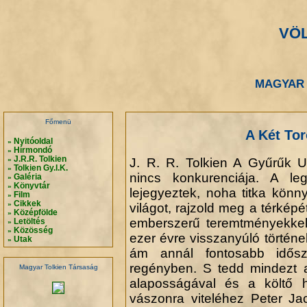
VÖ
.
.
MAGYAR 
.
.
Főmenü
A Két Tor
Nyitóoldal
»
Hírmondó
»
J.R.R. Tolkien
J. R. R. Tolkien A Gyűrűk 
»
Tolkien Gy.I.K.
»
nincs konkurenciája. A l
Galéria
»
Könyvtár
»
lejegyeztek, noha titka könn
Film
»
Cikkek
»
világot, rajzold meg a térkép
Középfölde
»
emberszerű teremtményekkel,
Letöltés
»
Közösség
»
ezer évre visszanyúló történe
Utak
»
ám annál fontosabb idősz
regényben. S tedd mindezt 
Magyar Tolkien Társaság
alaposságával és a költő h
vászonra viteléhez Peter Ja