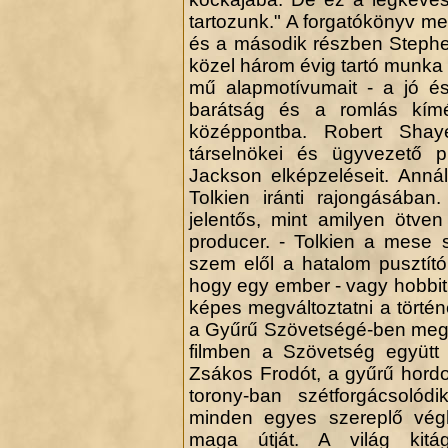
tartozunk." A forgatókönyv m
és a második részben Stephen
közel három évig tartó munka 
mű alapmotívumait - a jó é
barátság és a romlás kíméle
középpontba. Robert Sha
társelnökei és ügyvezető p
Jackson elképzeléseit. Anná
Tolkien iránti rajongásában
jelentős, mint amilyen ötven
producer. - Tolkien a mese 
szem elől a hatalom pusztító
hogy egy ember - vagy hobbit -
képes megváltoztatni a történe
a Gyűrű Szövetségé-ben megis
filmben a Szövetség együtt
Zsákos Frodót, a gyűrű hordoz
torony-ban szétforgácsolód
minden egyes szereplő véghe
maga útját. A világ kit