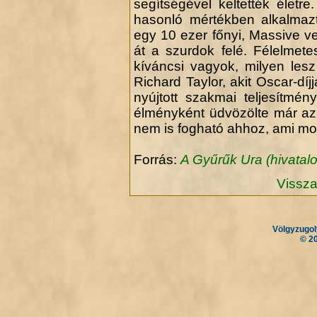
segítségével keltették életr
hasonló mértékben alkalmaz
egy 10 ezer főnyi, Massive v
át a szurdok felé. Félelmet
kíváncsi vagyok, milyen lesz
Richard Taylor, akit Oscar-díj
nyújtott szakmai teljesítmén
élményként üdvözölte már az 
nem is fogható ahhoz, ami mos
Forrás:
A Gyűrűk Ura (hivatalo
Vissza
Völgyzugol
.
.
© 2