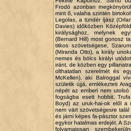
Fekete Kapuihoz. Samu bizal
Frodó azonban megkönyörül
mint ő, valaha szintén birtoko
Legolas, a tündér íjász (Orl
Davies) időközben Középföld
királysághoz, melynek egy
(Bernard Hill) most gonosz t
titkos szövetségese, Szaru
(Miranda Otto), a király uno
nemes és bölcs királyi utód
iránt, de közben egy pillanatra
olthatatlan szerelmét és eg
McKellen), aki Balroggal ví
születik újjá, emlékezteti Ara
népét az emberi nem utolsó 
fogságba esett hobbit, Truf
Boyd) az uruk-hai-ok elől a
nem várt szövetségesre talál 
és járni képes fa-pásztor sz
egykor hatalmas erdejét. A Szö
folyamatosan szembekerül