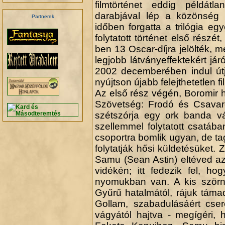
filmtörténet eddig példát
darabjával lép a közönség 
Partnerek
időben forgatta a trilógia eg
folytatott történet első rész
ben 13 Oscar-díjra jelölték, 
legjobb látványeffektekért járó
2002 decemberében indul útjá
nyújtson újabb felejthetetlen f
Az első rész végén, Boromir h
Szövetség: Frodó és Csavar
szétszórja egy ork banda vá
szellemmel folytatott csatá
csoportra bomlik ugyan, de ta
folytatják hősi küldetésüket.
Samu (Sean Astin) eltéved a
vidékén; itt fedezik fel, h
nyomukban van. A kis szörny
Gyűrű hatalmától, rájuk támad
Gollam, szabadulásáért cser
vágyától hajtva - megígéri, 