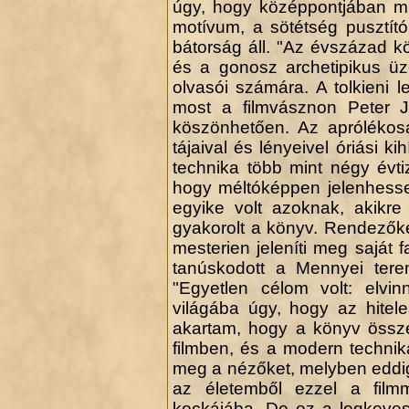
úgy, hogy középpontjában mi
motívum, a sötétség pusztító
bátorság áll. "Az évszázad k
és a gonosz archetipikus ü
olvasói számára. A tolkieni
most a filmvásznon Peter 
köszönhetően. Az aprólékosa
tájaival és lényeivel óriási k
technika több mint négy évt
hogy méltóképpen jelenhesse
egyike volt azoknak, akikre
gyakorolt a könyv. Rendezőkén
mesterien jeleníti meg saját f
tanúskodott a Mennyei tere
"Egyetlen célom volt: elvin
világába úgy, hogy az hitel
akartam, hogy a könyv össze
filmben, és a modern techni
meg a nézőket, melyben eddig 
az életemből ezzel a fil
kockájába. De ez a legkeves