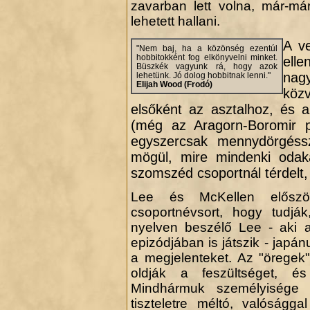
zavarban lett volna, már-má
lehetett hallani.
A v
"Nem baj, ha a közönség ezentúl
hobbitokként fog elkönyvelni minket.
elle
Büszkék vagyunk rá, hogy azok
nag
lehetünk. Jó dolog hobbitnak lenni."
Elijah Wood (Frodó)
köz
elsőként az asztalhoz, és a
(még az Aragorn-Boromir p
egyszercsak mennydörgéssz
.
mögül, mire mindenki odak
szomszéd csoportnál térdelt, é
Lee és McKellen először
csoportnévsort, hogy tudják
nyelven beszélő Lee - aki a
epizódjában is játszik - japán
a megjelenteket. Az "öregek
oldják a feszültséget, és
Mindhármuk személyisége 
tiszteletre méltó, valóságg