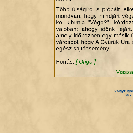
Több újságíró is próbált lelk
mondván, hogy mindjárt vég
kell kibírnia. "Vége?" - kérde
valóban: ahogy időnk lejárt
amely időközben egy másik új
városból, hogy A Gyűrűk Ura s
egész sajtóesemény.
Forrás:
[ Origo ]
Vissza
Völgyzugol
.
.
© 2