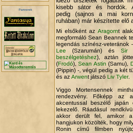
idéző díszletek fogadtak m
kisebb sátor és hordók. 
Partnerek
pedig (sajnos a mai korn
ruhában) már készítette elő a
Mi elsőként az
Aragorn
t ala
megformáló Sean Beannek te
legendás színész-veteránok 
Lee
(Szarumán) és
Sir
beszélgetéshez
), aztán jöt
(
Frodó
),
Sean Astin
(Samu),
(Pippin) -, végül pedig a két 
és az
Arwen
t játszó
Liv Tyler
.
Viggo Mortensennek minth
rendezvény. Főképp az a
akcentussal beszélő japán 
lekezelő. Ráadásul rendkívü
akkor derült fel, amikor a
hangjukon közölték, hogy mi
Ronin című filmben nyújtot