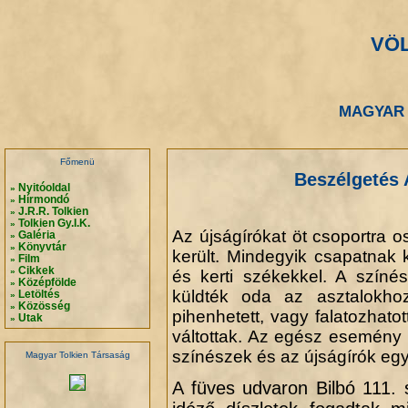
VÖ
.
.
MAGYAR 
.
.
Főmenü
Beszélgetés 
Nyitóoldal
»
Hírmondó
»
J.R.R. Tolkien
»
Tolkien Gy.I.K.
»
Az újságírókat öt csoportra 
Galéria
»
Könyvtár
»
került. Mindegyik csapatnak kü
Film
»
Cikkek
»
és kerti székekkel. A színé
Középfölde
»
küldték oda az asztalokho
Letöltés
»
Közösség
»
pihenhetett, vagy falatozhatot
Utak
»
váltottak. Az egész esemény ké
színészek és az újságírók egy
Magyar Tolkien Társaság
A füves udvaron Bilbó 111. 