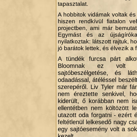
tapasztalat.
A hobbitok vidámak voltak és
hiszen rendkívül fiatalon v
projectben, ami már bemutatá
Egymást és az újságírók
nyilatkoztak: látszott rajtuk, 
jó barátok lettek, és élvezik a 
A tündék furcsa párt alko
Bloomnak ez volt é
sajtóbeszélgetése, és láth
odaadással, átéléssel beszélt
szerepéről. Liv Tyler már fár
nem éreztette senkivel, h
kiderült, ő korábban nem is
ellentétben nem költözött l
utazott oda forgatni - ezért 
feltétlenül lelkesedő nagy cs
egy sajtóesemény volt a sok
kezelt.