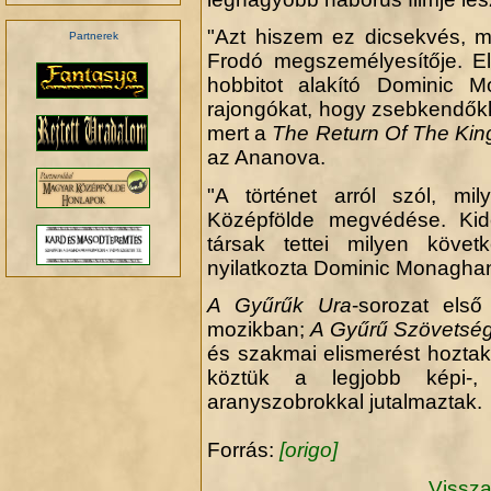
"Azt hiszem ez dicsekvés, m
Partnerek
Frodó megszemélyesítője. El
hobbitot alakító Dominic M
.
rajongókat, hogy zsebkendők
mert a
The Return Of The Kin
az Ananova.
"A történet arról szól, mil
Középfölde megvédése. Kid
társak tettei milyen köve
nyilatkozta Dominic Monagha
A Gyűrűk Ura
-sorozat első
mozikban;
A Gyűrű Szövetsé
és szakmai elismerést hoztak 
köztük a legjobb képi-,
aranyszobrokkal jutalmaztak.
Forrás:
[origo]
Vissza