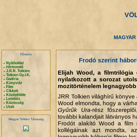
VÖ
.
.
MAGYAR 
.
.
Főmenü
Frodó szerint hábor
Nyitóoldal
»
Hírmondó
»
J.R.R. Tolkien
Elijah Wood, a filmtrilógi
»
Tolkien Gy.I.K.
»
nyilatkozott a sorozat utol
Galéria
»
Könyvtár
»
mozitörténelem legnagyobb 
Film
»
Cikkek
»
Középfölde
»
JRR Tolkien világhírű könyve al
Letöltés
»
Wood elmondta, hogy a várh
Közösség
»
Utak
»
Gyűrűk Ura
-rész főszerepl
további kalandjait látványos h
Magyar Tolkien Társaság
Frodót alakító Wood a film 
kollégáinak azt mondta, a
legnagyobb háborús filmje les