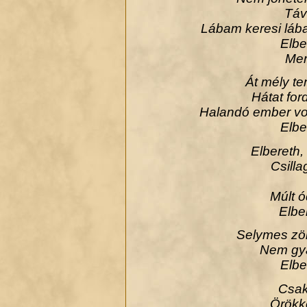
Táv
Lábam keresi lába
Elbe
Mer
Át mély te
Hátat for
Halandó ember von
Elbe
Elbereth, 
Csilla
Múlt ó
Elber
Selymes zöl
Nem gya
Elbe
Csak
Örökk