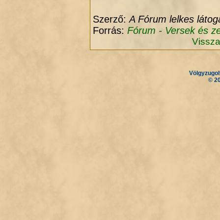
Szerző:
A Fórum lelkes látog
Forrás:
Fórum - Versek és z
Vissza
Völgyzugol
.
.
© 2