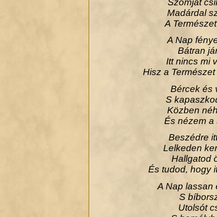
Szomjat csil
Madárdal sz
A Természet 
A Nap fénye 
Bátran j
Itt nincs mi
Hisz a Természet
Bércek és 
S kapaszkod
Közben néh
És nézem a 
Beszédre it
Lelkeden ker
Hallgatod 
És tudod, hogy i
.
A Nap lassan 
S bíborsz
Utolsót c