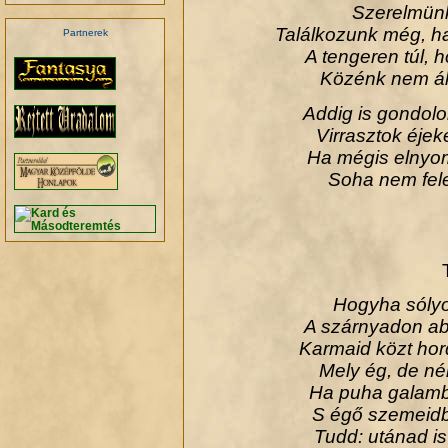
Szerelmünk
Találkozunk még, h
Partnerek
A tengeren túl, 
Közénk nem ál
Addig is gondolo
Virrasztok éjek
Ha mégis elnyom
Soha nem fele
Hogyha sólyom
A szárnyadon ab
Karmaid közt hor
Mely ég, de né
Ha puha galamb
S égő szemeidb
Tudd: utánad is