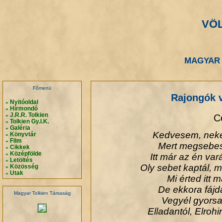
VÖ
.
.
MAGYAR 
.
.
Főmenü
Rajongók ve
Nyitóoldal
»
Hírmondó
»
J.R.R. Tolkien
C
»
Tolkien Gy.I.K.
»
Galéria
»
Kedvesem, neked
Könyvtár
»
Film
»
Mert megsebesí
Cikkek
»
Középfölde
»
Itt már az én va
Letöltés
»
Oly sebet kaptál, 
Közösség
»
Utak
»
Mi érted itt 
De ekkora fájda
Magyar Tolkien Társaság
Vegyél gyorsa
Elladantól, Elroh