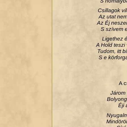
S homályba
Csillagok vi
Az utat nem
Az Éj nesze
S szívem e
Ligethez 
A Hold teszi
Tudom, itt b
S e körforg
A c
Járom 
Bolyongo
Éji
Nyugalm
Mindörö