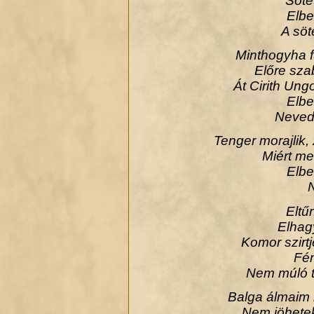
Söté
Elbe
A söt
Minthogyha f
Előre sza
Át Cirith Ung
Elbe
Neved 
Tenger morajlik, 
Miért me
Elbe
N
Eltű
Elhag
Komor szirtje
Fén
Nem múló t
Balga álmaim 
Nem jöhetek