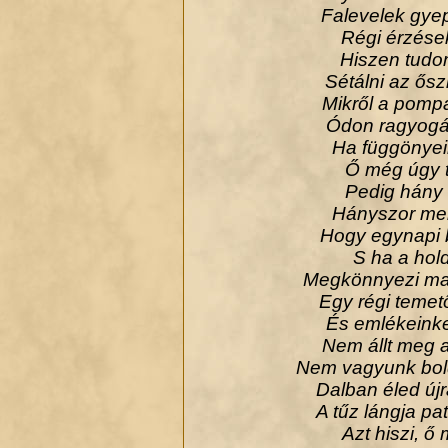
Falevelek gye
Régi érzése
Hiszen tudo
Sétálni az ősz
Mikről a pompa
Ódon ragyogás
Ha függönyei
Ő még úgy te
Pedig hány k
Hányszor men
Hogy egynapi b
S ha a hold
Megkönnyezi maj
Egy régi temet
És emlékeinke
Nem állt meg a
Nem vagyunk boldo
Dalban éled új
A tűz lángja pa
Azt hiszi, ő