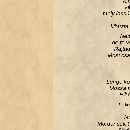
tőr
vé
mely lassú 
kihúzta
Nem
de te v
Rajtad
Most csa
Lenge kö
Mossa m
Elbe
Lel
Ne
Mordor sötét f