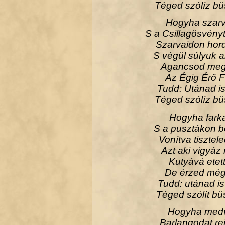
Téged szólíz bü
Hogyha szarva
S a Csillagösvényt
Szarvaidon hor
S végül súlyuk a
Agancsod megh
Az Égig Érő 
Tudd: Utánad is
Téged szólíz bü
Hogyha farkas
S a pusztákon bo
Vonítva tisztel
Azt aki vigyáz 
Kutyává etet
De érzed még 
Tudd: utánad is
Téged szólít b
Hogyha medve
Barlangodat rej