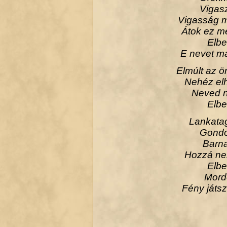
Vigas
Vigasság m
Átok ez me
Elbe
E nevet ma
Elmúlt az ö
Nehéz elh
Neved n
Elbe
Lankatag
Gondo
Barna
Hozzá ne
Elbe
Mordo
Fény játsz