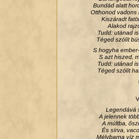
Bundád alatt hor
Otthonod vadons 
Kiszáradt fatö
Alakod rajzo
Tudd: utánad is
Téged szólít b
S hogyha ember-l
S azt hiszed, m
Tudd: utánad is
Téged szólít ha
V
Legendává sa
A jelennek tö
A múltba, ős
És sírva, vac
Mélybarna víz 