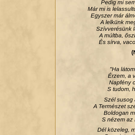
Pedig mi sem
Már mi is lelassul
Egyszer már álm
A lelkünk meg
Szívverésünk l
A múltba, ős
És sírva, vac
(
"Ha látom 
Érzem, a vi
Napfény cs
S tudom, h
Szél susog 
A Természet szé
Boldogan má
S nézem az 
Dél közeleg, 