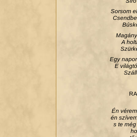
Síró
Sorsom el
Csendben
Búsko
Magányo
A holt
Szürk
Egy napon
E világ
Száll
RA
Én vére
én szíve
s te még
ho