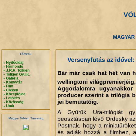
VÖ
.
.
MAGYAR 
.
.
Főmenü
Versenyfutás az idővel: 
Nyitóoldal
»
Hírmondó
»
J.R.R. Tolkien
»
Bár már csak hat hét van há
Tolkien Gy.I.K.
»
Galéria
»
wellingtoni világpremierjéig,
Könyvtár
»
Film
»
Aggodalomra ugyanakkor 
Cikkek
»
producer szerint a trilógia
Középfölde
»
Letöltés
»
jei bemutatóig.
Közösség
»
Utak
»
A Gyűrűk Ura-trilógiát 
beosztásban lévő Ordesky azt
Magyar Tolkien Társaság
Postnak, hogy a miniatűröket
és adják hozzá a filmhez, 