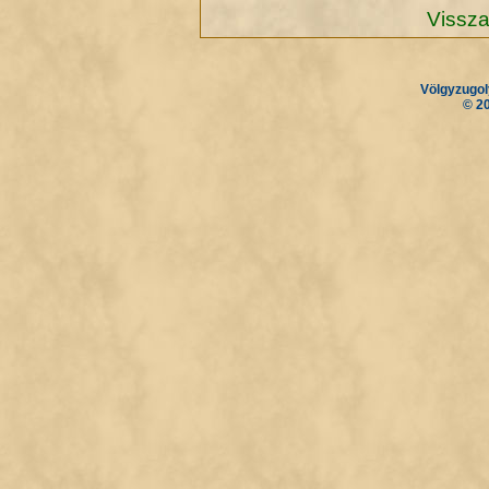
Vissza
Völgyzugol
.
.
© 2