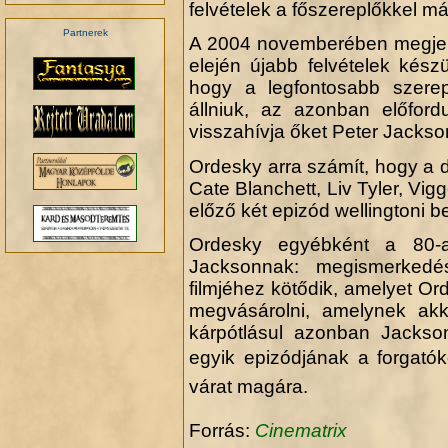
felvételek a főszereplőkkel má
Partnerek
A 2004 novemberében megjele
elején újabb felvételek kész
hogy a legfontosabb szere
.
állniuk, az azonban előford
visszahívja őket Peter Jackso
Ordesky arra számít, hogy a d
Cate Blanchett, Liv Tyler, Vig
előző két epizód wellingtoni b
Ordesky egyébként a 80-a
Jacksonnak: megismerkedé
filmjéhez kötődik, amelyet O
megvásárolni, amelynek akk
kárpótlásul azonban Jacks
egyik epizódjának a forgatók
várat magára.
Forrás:
Cinematrix