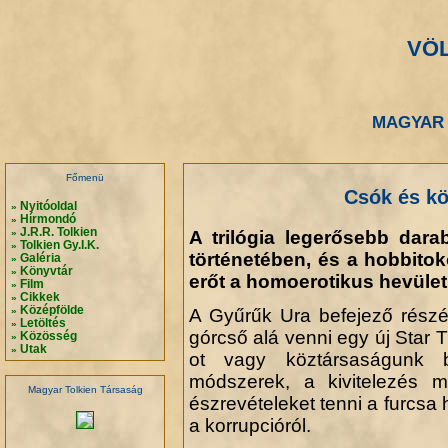
VÖ
.
.
MAGYAR 
.
.
Főmenü
Csók és kö
Nyitóoldal
»
Hírmondó
»
J.R.R. Tolkien
A trilógia legerősebb darab
»
Tolkien Gy.I.K.
»
történetében, és a hobbito
Galéria
»
Könyvtár
»
erőt a homoerotikus hevület
Film
»
Cikkek
»
Középfölde
»
A Gyűrűk Ura befejező részérő
Letöltés
»
górcső alá venni egy új Star T
Közösség
»
Utak
»
ot vagy köztársaságunk b
módszerek, a kivitelezés m
Magyar Tolkien Társaság
észrevételeket tenni a furcsa 
a korrupcióról.