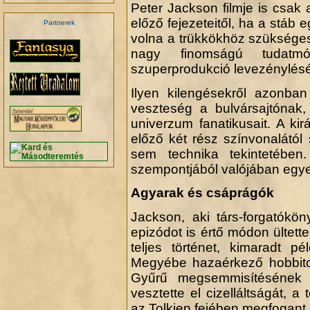
Peter Jackson filmje is csak
előző fejezeteitől, ha a stáb 
Partnerek
volna a trükkökhöz szükséges
nagy finomságú tudatmó
szuperprodukció levezénylés
Ilyen kilengésekről azonban
veszteség a bulvársajtónak, 
univerzum fanatikusait. A ki
előző két rész színvonalátó
sem technika tekintetében
szempontjából valójában egyet
Agyarak és csáprágók
Jackson, aki társ-forgatókön
epizódot is értő módon ültett
teljes történet, kimaradt 
Megyébe hazaérkező hobbitok
Gyűrű megsemmisítésének 
vesztette el cizelláltságát, 
az Tolkien fejében megfogant.