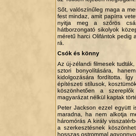
Sőt, valószínűleg maga a me
.
fest mindaz, amit papírra vete
nyitja meg a szőrös csá
hátborzongató sikolyok köze
méretű harci Olifántok pedig 
rá.
Csók és könny
Az új-zélandi filmesek tudták,
sztori bonyolítására, han
kidolgozására fordította. Így
építészeti stílusok, kosztü
köszönhetően a szereplők
magyarázat nélkül kaptak törté
Peter Jackson ezzel együtt i
maradna, ha nem alkotja meg
háromórás A király visszaté
a szerkesztésnek köszönhet
hosszas ostrommal agyonnyomo