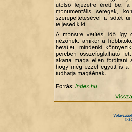
utolsó fejezetre érett be: a
monumentális seregek, komo
szerepeltetésével a sötét úr
teljesedik ki.
A monstre vetítési idő így 
nézőnek, amikor a hobbitoko
hevület, mindenki könnyezik
percben összefoglalható let
akarta maga ellen fordítani a
hogy még ezzel együtt is a fi
tudhatja magáénak.
Forrás:
Index.hu
Vissza
Völgyzugol
.
.
© 2