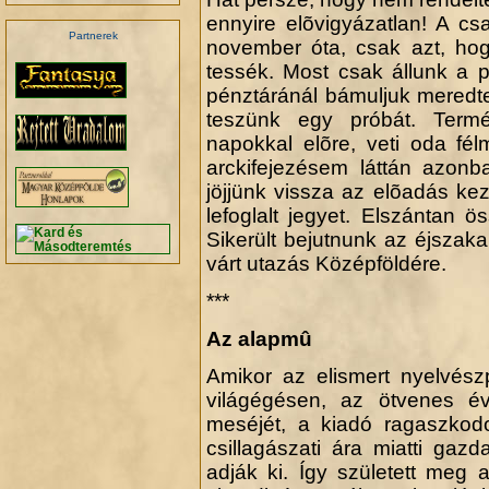
ennyire elõvigyázatlan! A c
Partnerek
november óta, csak azt, ho
tessék. Most csak állunk a 
pénztáránál bámuljuk meredten
teszünk egy próbát. Term
napokkal elõre, veti oda fé
arckifejezésem láttán azonb
jöjjünk vissza az elõadás kez
lefoglalt jegyet. Elszántan 
Sikerült bejutnunk az éjszaka
várt utazás Középföldére.
***
Az alapmû
Amikor az elismert nyelvész
világégésen, az ötvenes 
meséjét, a kiadó ragaszkodo
csillagászati ára miatti ga
adják ki. Így született meg 