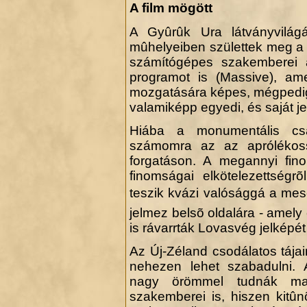
A film mögött
A Gyûrûk Ura látványvilá
mûhelyeiben születtek meg a 
számítógépes szakemberei 
.
programot is (Massive), ame
mozgatására képes, mégpedig
valamiképp egyedi, és saját je
Hiába a monumentális csa
számomra az az aprólékoss
forgatáson. A megannyi fino
finomságai elkötelezettségr
teszik kvázi valósággá a mes
jelmez belsõ oldalára - amely
is rávarrták Lovasvég jelképé
Az Új-Zéland csodálatos tájai
nehezen lehet szabadulni. A
nagy örömmel tudnák mag
szakemberei is, hiszen kitû