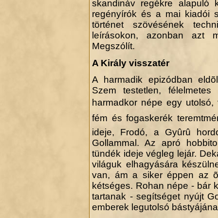
skandináv regékre alapuló k
regényírók és a mai kiadói
történet szövésének techni
leírásokon, azonban azt 
Megszólít.
A Király visszatér
A harmadik epizódban eldõ
Szem testetlen, félelmetes 
harmadkor népe egy utolsó, 
fém és fogaskerék teremtmé
ideje, Frodó, a Gyûrû hord
Gollammal. Az apró hobbito
tündék ideje végleg lejár. D
világuk elhagyására készül
van, ám a siker éppen az õ 
kétséges. Rohan népe - bár k
tartanak - segítséget nyújt 
emberek legutolsó bástyájának