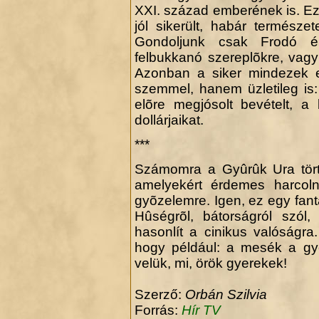
XXI. század emberének is. Ez
jól sikerült, habár természet
Gondoljunk csak Frodó él
felbukkanó szereplõkre, vagy a
Azonban a siker mindezek el
szemmel, hanem üzletileg is:
elõre megjósolt bevételt, a
dollárjaikat.
***
Számomra a Gyûrûk Ura törté
amelyekért érdemes harcol
gyõzelemre. Igen, ez egy fant
Hûségrõl, bátorságról szól
hasonlít a cinikus valóságra
hogy például: a mesék a gy
velük, mi, örök gyerekek!
Szerző:
Orbán Szilvia
Forrás:
Hír TV