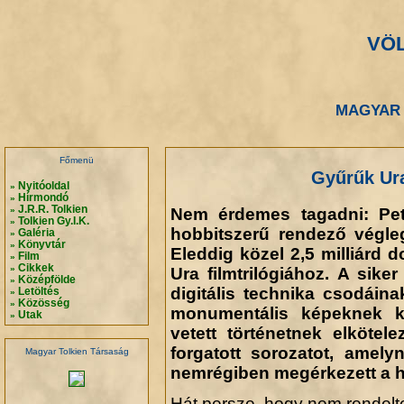
VÖ
.
.
MAGYAR 
.
.
Főmenü
Gyűrűk Ura:
Nyitóoldal
»
Hírmondó
»
J.R.R. Tolkien
Nem érdemes tagadni: Pet
»
Tolkien Gy.I.K.
»
hobbitszerű rendező végleg
Galéria
»
Könyvtár
»
Eleddig közel 2,5 milliárd 
Film
»
Cikkek
»
Ura filmtrilógiához. A sik
Középfölde
»
digitális technika csodáina
Letöltés
»
Közösség
»
monumentális képeknek kö
Utak
»
vetett történetnek elkötel
forgatott sorozatot, amelyn
Magyar Tolkien Társaság
nemrégiben megérkezett a h
Hát persze, hogy nem rendelt