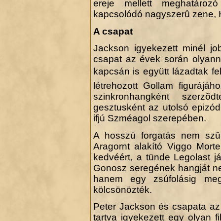
ereje mellett meghatározó a
kapcsolódó nagyszerû zene,
A csapat
Jackson igyekezett minél job
csapat az évek során olyann
kapcsán is együtt lázadtak f
létrehozott Gollam figurájáh
szinkronhangként szerzõ
gesztusként az utolsó epizód
ifjú Szméagol szerepében.
A hosszú forgatás nem szû
Aragornt alakító Viggo Morten
kedvéért, a tünde Legolast j
Gonosz seregének hangját nem 
hanem egy zsúfolásig megte
kölcsönözték.
Peter Jackson és csapata az 
tartva igyekezett egy olyan 