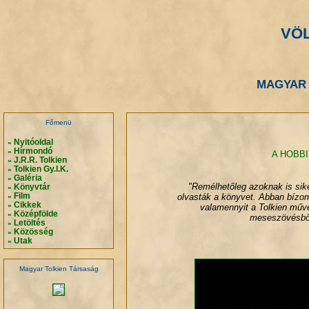
VÖ
.
.
MAGYAR 
.
.
Főmenü
Nyitóoldal
»
Hírmondó
»
A HOBB
J.R.R. Tolkien
»
Tolkien Gy.I.K.
»
Galéria
»
"Remélhetőleg azoknak is sik
Könyvtár
»
Film
olvasták a könyvet. Abban bízom
»
Cikkek
»
valamennyit a Tolkien műve
Középfölde
»
meseszövésből 
Letöltés
»
Közösség
»
Utak
»
Magyar Tolkien Társaság