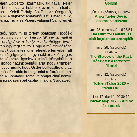
en Colberttől származik, aki fiával, Peter
Gollum
gy bemutassa a hobbitok azon kalandjait a
an a Keleti Fertály, Bakföld, az Öregerdő,
jún. 19. (péntek), 12:30:57
 ki. A sajtóközleményből azt is megtudjuk,
Anya Taylor-Joy is
amu, Trufa és Pippin, valamint Samu egyik
Gollamra vadászhat
.
ápr. 18. (szombat), 16:23:54
ből, hogy mi is történt pontosan Frodóék
The Hunt for Gollum: az
ra megy, és egy ideig az Alkony- tó mellett
első bejelentett szereplők
r pedig Arwen királyné udvarhölgye lesz.
”
n egy régi titokra. Hogy a múlt felidézése
márc. 26. (csütörtök),
yűrűk Ura
teljes történetének a fényében áll
17:46:52
t nem fog igényelni, ugyanakkor az lényeges
The Shadow of the Past:
ndó részeket igyekszik minél könyvhűbben
Részletek a tervezett
t gondolhatunk például arra, hogy a filmben
filmről
et bennünk, hogy Gildor beilleszthető-e az
 másként oldotta meg, mint a forrásműben.
márc. 12. (csütörtök),
olcon a Bombadil Toma kalandjai című könyv.
12:16:55
gyancsak szerepet kaphat majd a Nyugatvégi
Tolkien Tábor 2026 –
Észak Urai
feb. 17. (kedd), 20:30:10
Tolkien Nap 2026 - Álmok
és sorsok