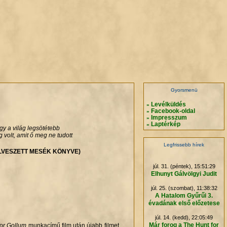
.
.
.
.
Gyorsmenü
Levélküldés
»
Facebook-oldal
»
Impresszum
»
Laptérkép
»
így a világ legsötétebb
volt, amit ő meg ne tudott
Legfrissebb hírek
ELVESZETT MESÉK KÖNYVE)
júl. 31. (péntek), 15:51:29
Elhunyt Gálvölgyi Judit
júl. 25. (szombat), 11:38:32
A Hatalom Gyűrűi 3.
évadának első előzetese
júl. 14. (kedd), 22:05:49
Már forog a The Hunt for
for Gollum
munkacímű film után újabb filmet