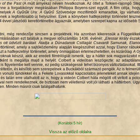
of the Past
(A múlt árnyéka) néven hivatkoznak. Az ötlet a Tolkien-rajongó Steph
nne a forgatókönyv megírásában Philippa Boyens-szel együtt. A film célja, ho
amelyek
A Gyűrűk Ura: A Gyűrű Szövetsége
mozifilmből kimaradtak, így várható
k a legfontosabb új helyszínei. Ezek a könyvben hatfejezetnyi történetet tesznek
4 évvel játszódó kerettörténetbe ágyaznák, amelyben szerepet kapna az idősebb S
ni, még rendezője sincsen a projektnek. Ha azonban kikeressük a Függelékek
lálásában ezt találjuk a megyei időszámítás 1436. événél: „
Elessar király észak
s ott üdvözli barátait. Átadja a Dúnadanok Csillagát Csavardi Samunak, Elano
ttörténet, amely a sajtóközlemény alapján kiegészülhet azzal, hogy Elanor rábukka
t a hatfejezetnyi történetet, amely önmagában értelmezhetetlen, és kizárólag
A G
knak készül, akik az eredeti filmtrilógiát ismerik, így a háttér sok magyarázato
etként is megállja majd a helyét. Colbert a videóban leszögezte: az adaptála
 is figyelembe kell vennie, ez pedig szükségessé tehet bizonyos változtatásokat. It
zéltetőn, és később sem szerepelnek a Buckákból származó pengék. Az is felmerülh
n vonuló tündékkel és a Fekete Lovasokkal kapcsolatos jeleneteket annak idején
s talán erre utalhatott az is, hogy a videón Colbert háta mögött ott virított a p
ival nem rendelkeznek, de biztosan nem véletlenül volt jól látható a háttérben. U
ben. Minden másról csak találgathatunk.
(Korábbi 5 hír)
Vissza az előző oldalra