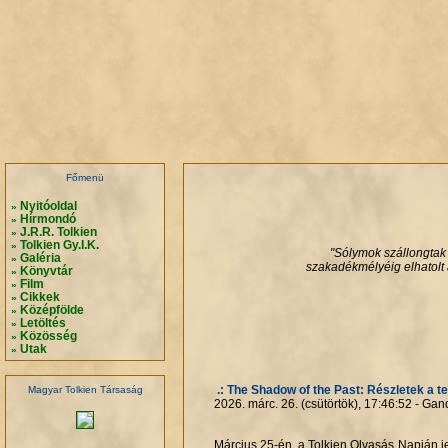
.
.
.
.
Főmenü
Nyitóoldal
»
Hírmondó
»
J.R.R. Tolkien
»
Tolkien Gy.I.K.
»
"Sólymok szállongtak ö
Galéria
»
szakadékmélyéig elhatolt 
Könyvtár
»
Film
»
Cikkek
»
Középfölde
»
Letöltés
»
Közösség
»
Utak
»
.: The Shadow of the Past: Részletek a ter
Magyar Tolkien Társaság
2026. márc. 26. (csütörtök), 17:46:52 - Gan
Március 25-én, a Tolkien Olvasás Napján j