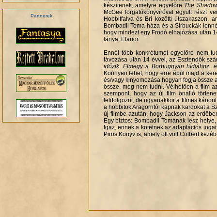
készítenek, amelyre egyelőre
The Shadow 
McGee forgatókönyvíróval együtt részt ve
Partnerek
Hobbitfalva és Brí közötti útszakaszon, 
Bombadil Toma háza és a Sírbuckák lennéne
hogy mindezt egy Frodó elhajózása után 1
.
lánya, Elanor.
Ennél több konkrétumot egyelőre nem tud
távozása után 14 évvel, az Esztendők szám
időzik. Elmegy a Borbuggyan hídjához, é
Könnyen lehet, hogy erre épül majd a kere
és/vagy kinyomozása hogyan fogja össze az
össze, még nem tudni. Vélhetően a film azo
szempont, hogy az új film önálló történ
feldolgozni, de ugyanakkor a filmes kánont
a hobbitok Aragorntól kapnak kardokat a S
új filmbe azután, hogy Jackson az erdőbe
Egy biztos: Bombadil Tomának lesz helye, é
Igaz, ennek a kötetnek az adaptációs joga
Piros Könyv is, amely ott volt Colbert kezé