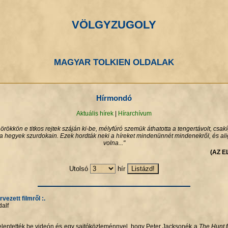
VÖLGYZUGOLY
MAGYAR TOLKIEN OLDALAK
Hírmondó
Aktuális hírek
|
Hírarchívum
rökkön e titkos rejtek száján ki-be, mélyfúró szemük áthatotta a tengertávolt, csak
a hegyek szurdokain. Ezek hordták neki a híreket mindenünnét mindenekről, és alig 
volna..."
(AZ 
Utolsó
hír
vezett filmről :.
dalf
elentették be videón és egy sajtóközleménnyel, hogy Peter Jacksonék a
The Hunt 