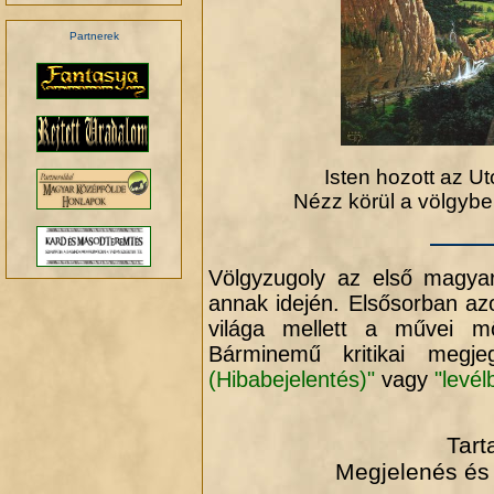
Partnerek
.
Isten hozott az Ut
Nézz körül a völgybe
Völgyzugoly az első magyar
annak idején. Elsősorban azo
világa mellett a művei m
Bárminemű kritikai megje
(Hibabejelentés)"
vagy
"levél
Tart
Megjelenés és 