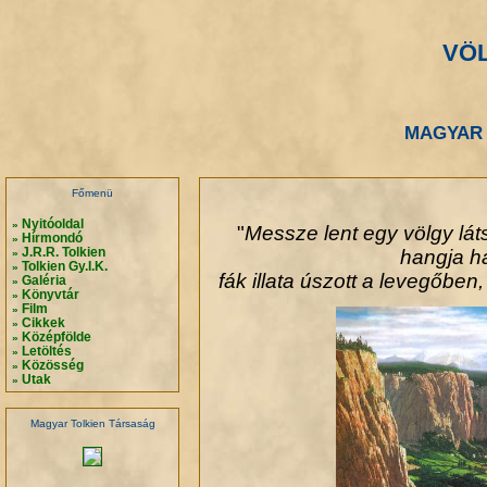
VÖ
.
.
MAGYAR 
.
.
Főmenü
Nyitóoldal
»
"
Messze lent egy völgy lát
Hírmondó
»
J.R.R. Tolkien
hangja ha
»
Tolkien Gy.I.K.
»
fák illata úszott a levegőben, 
Galéria
»
Könyvtár
»
Film
»
Cikkek
»
Középfölde
»
Letöltés
»
Közösség
»
Utak
»
Magyar Tolkien Társaság