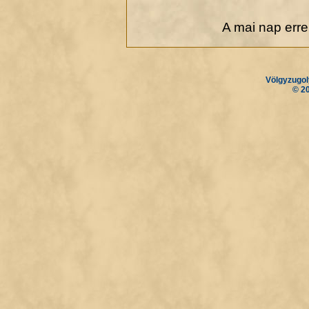
A mai nap err
Völgyzugol
.
.
© 2