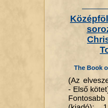
Középföld
soroz
Chri
To
The Book of
(Az elvesz
- Első kötet
Fontosabb
(kiadó): 