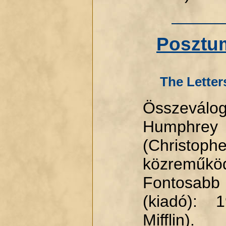
Posztu
.
The Letter
Összeválo
Humphre
(Christop
közreműköd
Fontosabb
(kiadó): 
Mifflin).