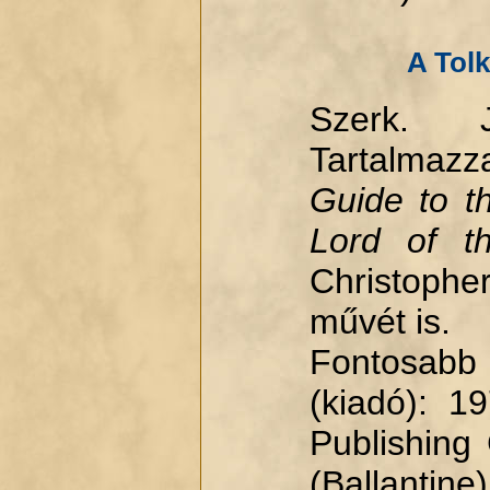
A Tol
Szerk. J
Tartalmazz
Guide to 
Lord of t
Christophe
művét is.
Fontosabb
(kiadó): 1
Publishing
(Ballantine)