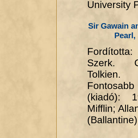
University 
Sir Gawain a
Pearl,
Fordította
Szerk. C
Tolkien.
Fontosabb
(kiadó): 
Mifflin; Al
(Ballantine)