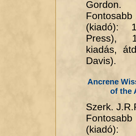
Gordon.
Fontosabb
(kiadó): 
Press), 
kiadás, át
Davis).
Ancrene Wiss
of the
Szerk. J.R.
Fontosabb
(kiadó):