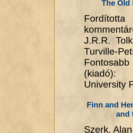
The Old
Fordí
kommentár
J.R.R. Tol
Turville-Pet
Fontosabb
(kiadó):
University 
Finn and He
and 
Szerk. Alan 