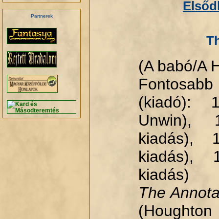
Elsőd
Partnerek
T
(A babó/A H
Fontosabb
(kiadó): 
Unwin), 
kiadás), 
kiadás), 
kiadás)
The Annota
(Hought