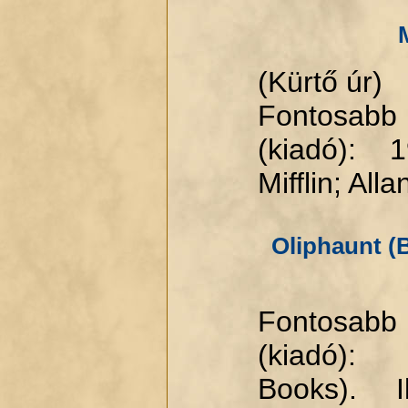
(Kürtő úr)
Fontosabb
(kiadó): 
Mifflin; All
Oliphaunt (
Fontosabb
(kiadó):
Books). I