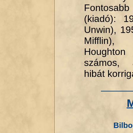
Fontosabb
(kiadó): 1
Unwin), 19
Mifflin
Houghton M
számos, a
hibát korrig
M
Bilbo