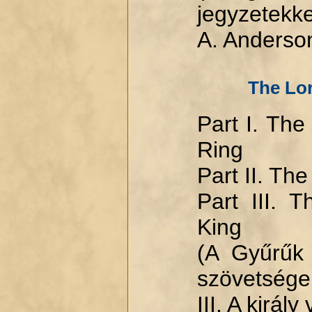
jegyzetekke
A. Anderso
The Lor
Part I. The
Ring
Part II. Th
Part III. 
King
(A Gyűrűk
szövetsége,
III. A király