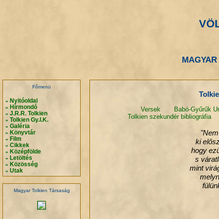
VÖ
.
.
MAGYAR 
.
.
Főmenü
Tolki
Nyitóoldal
»
Hírmondó
»
Versek
Babó-Gyűrűk Ur
J.R.R. Tolkien
»
Tolkien szekundér bibliográfia
Tolkien Gy.I.K.
»
Galéria
»
"Nem l
Könyvtár
»
Film
»
ki elős
Cikkek
»
hogy ezü
Középfölde
»
Letöltés
s várat
»
Közösség
»
mint virág
Utak
»
melyn
fülü
Magyar Tolkien Társaság