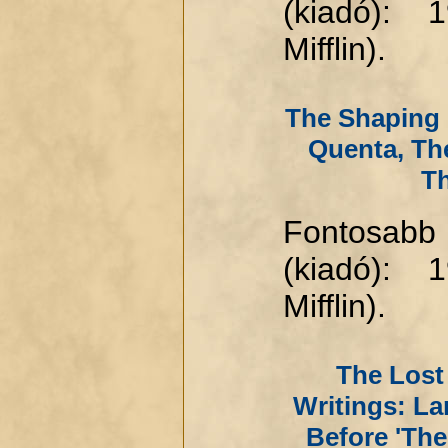
(kiadó): 
Mifflin).
The Shaping 
Quenta, Th
T
Fontosabb
(kiadó): 
Mifflin).
The Lost
Writings: L
Before 'The