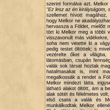
szerint formálva azt. Melko
"Ez lesz az én királyságom
szellemet hívott magához,
hogy Melkor ne akadályozhas
hervassza a Földet, mielőtt 
tört ki Melkor meg a többi 
visszavonult más vidékekre, 
soha nem vetette ki a vágya
pedig testet öltöttek; s mive
vezérelte őket a világba,
látomásban, csupán fennség
valák sok társat hoztak mag
hatalmasakat is, mint ma
megalkossák a rendet a Föl
Melkor mindezt látta, irig
látható alakot öltött, ám a 
alak sötét és félelmetes volt
első csata a valák és Me
munkálkodtak Melkor ellen