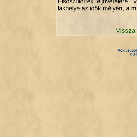
Elsőszülöttek eljövetelére.
lakhelye az idők mélyén, a m
Vissza 
Völgyzugol
.
.
© 2