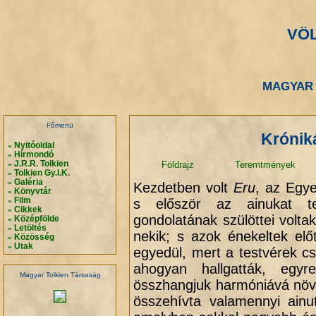
VÖ
.
.
MAGYAR 
.
.
Főmenü
Króniká
Nyitóoldal
»
Hírmondó
»
J.R.R. Tolkien
Földrajz
Teremtmények
»
Tolkien Gy.I.K.
»
Galéria
»
Kezdetben volt
Eru
, az Egye
Könyvtár
»
Film
s először az ainukat te
»
Cikkek
»
gondolatának szülöttei voltak
Középfölde
»
Letöltés
»
nekik; s azok énekeltek elő
Közösség
»
Utak
»
egyedül, mert a testvérek 
ahogyan hallgatták, egy
Magyar Tolkien Társaság
összhangjuk harmóniává növek
összehívta valamennyi ainut