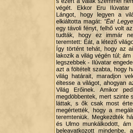
s ezért a valák szemmel nem
végét. Ekkor Eru Ilúvatar
Lángot, hogy legyen a vil
elkiáltotta magát:
"Ëa! Legye
egy távoli fényt, felhő volt 
tudták, hogy ez immár ne
teremtett: Ëát, a létező világo
Így történt tehát, hogy az 
lakozik a világ végén túl; á
legszebbek - Ilúvatar engedel
azt a föltételt szabta, hogy
világ határait, maradjon ve
éltesse a világot, ahogyan a
Világ Erőinek. Amikor ped
megdöbbentek, mert szinte s
láttak, s ők csak most ért
megértették, hogy a megálm
teremteniük. Megkezdték há
és Ulmo munkálkodott, ám M
beleavatkozott mindenbe, 