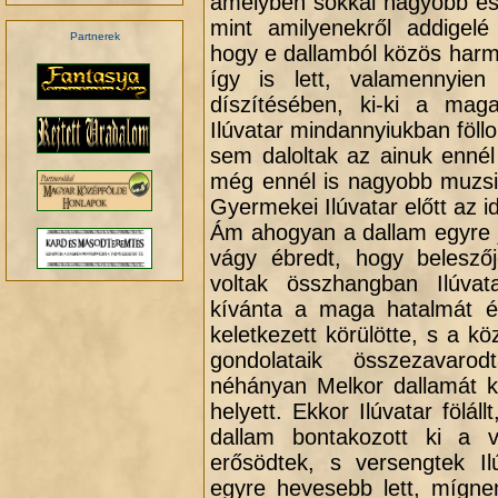
amelyben sokkal nagyobb és 
mint amilyenekről addigelé
Partnerek
hogy e dallamból közös harm
így is lett, valamennyie
díszítésében, ki-ki a maga
Ilúvatar mindannyiukban föll
sem daloltak az ainuk enné
még ennél is nagyobb muzsik
Gyermekei Ilúvatar előtt az i
Ám ahogyan a dallam egyre j
vágy ébredt, hogy belesző
voltak összhangban Ilúvat
kívánta a maga hatalmát é
keletkezett körülötte, s a k
gondolataik összezavaro
néhányan Melkor dallamát k
helyett. Ekkor Ilúvatar fölál
dallam bontakozott ki a v
erősödtek, s versengtek Il
egyre hevesebb lett, mígne