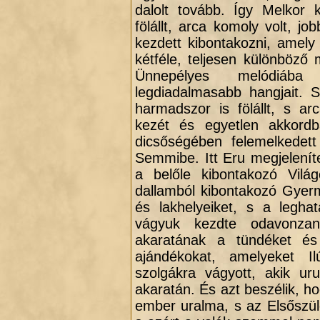
dalolt tovább. Így Melkor k
fölállt, arca komoly volt, j
kezdett kibontakozni, amely
kétféle, teljesen különböző 
Ünnepélyes melódiába 
legdiadalmasabb hangjait. 
harmadszor is fölállt, s ar
kezét és egyetlen akkord
dicsőségében felemelkedett
Semmibe. Itt Eru megjelenít
a belőle kibontakozó Vilá
dallamból kibontakozó Gyer
és lakhelyeiket, s a legh
vágyuk kezdte odavonzan
akaratának a tündéket és
ajándékokat, amelyeket Il
.
szolgákra vágyott, akik ur
akaratán. És azt beszélik, h
ember uralma, s az Elsőszül