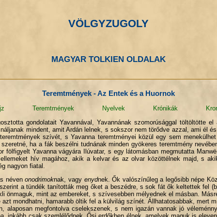
VÖLGYZUGOLY
MAGYAR TOLKIEN OLDALAK
Teremtmények - Az Entek és a Huornok
jz
Teremtmények
Nyelvek
Krónikák
Kro
sztotta gondolatait Yavannával, Yavannának szomorúsággal töltöltötte el
ználjanak mindent, amit Ardán lelnek, s sokszor nem törődve azzal, ami él é
 a teremtmények szívét, s Yavanna teremtményei közül egy sem menekülhet
 szeretné, ha a fák beszélni tudnának minden gyökeres teremtmény nevében
r fölfigyelt Yavanna vágyára Ilúvatar, s egy látomásban megmutatta Manw
szellemeket hív magához, akik a kelvar és az olvar közöttélnek majd, s akik
g nagyon fiatal.
ás néven
onodrimok
nak, vagy
enyd
nek. Ők valószínűleg a legősibb népe Kö
szerint a tündék tanították meg őket a beszédre, s sok fát ők keltettek fel 
ekli önmaguk, mint az embereket, s szívesebben mélyednek el másban. Másr
 azt mondhatni, hamarabb öltik fel a külvilág színét. Állhatatosabbak, mer
en, alaposan megfontolva cselekszenek, s nem igazán vannak jó véleménn
mába, inkább csak szemlélődnek. Ősi erdőkben élnek, amelyek maguk is eleve