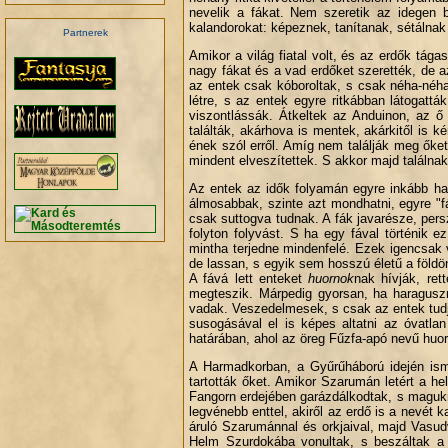
nevelik a fákat. Nem szeretik az idegen 
kalandorokat: képeznek, tanítanak, sétálnak
Partnerek
Amikor a világ fiatal volt, és az erdők tá
nagy fákat és a vad erdőket szerették, de a
az entek csak kóboroltak, s csak néha-néha 
létre, s az entek egyre ritkábban látogat
.
viszontlássák. Átkeltek az Anduinon, az ő 
találták, akárhova is mentek, akárkitől is 
ének szól erről. Amíg nem találják meg őke
mindent elveszítettek. S akkor majd találnak
Az entek az idők folyamán egyre inkább ha
álmosabbak, szinte azt mondhatni, egyre "f
csak suttogva tudnak. A fák javarésze, pers
folyton folyvást. S ha egy fával történik 
mintha terjedne mindenfelé. Ezek igencsak 
de lassan, s egyik sem hosszú életű a földön
A fává lett enteket
huornok
nak hívják, ret
megteszik. Márpedig gyorsan, ha haraguszn
vadak. Veszedelmesek, s csak az entek tudjá
susogásával el is képes altatni az óvatla
határában, ahol az öreg Fűzfa-apó nevű huor
A Harmadkorban, a Gyűrűháború idején ism
tartották őket. Amikor Szarumán letért a he
Fangorn erdejében garázdálkodtak, s magukra
legvénebb enttel, akiről az erdő is a nevét 
áruló Szarumánnal és orkjaival, majd Vasud
Helm Szurdokába vonultak, s beszáltak a k