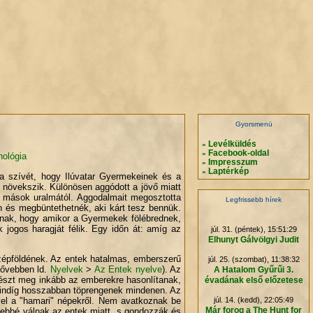
.
.
.
.
Gyorsmenü
Levélküldés
»
Facebook-oldal
»
nológia
Impresszum
»
Laptérkép
»
 a szívét, hogy Ilúvatar Gyermekeinek és a
s növekszik. Különösen aggódott a jövő miatt
 mások uralmától. Aggodalmait megosztotta
Legfrissebb hírek
 és megbüntethetnék, aki kárt tesz bennük.
ënak, hogy amikor a Gyermekek fölébrednek,
 jogos haragját félik. Egy időn át: amíg az
júl. 31. (péntek), 15:51:29
Elhunyt Gálvölgyi Judit
zépföldének. Az entek hatalmas, emberszerű
júl. 25. (szombat), 11:38:32
(bővebben ld.
Nyelvek
>
Az Entek nyelve
). Az
A Hatalom Gyűrűi 3.
észt meg inkább az emberekre hasonlítanak,
évadának első előzetese
t mindíg hosszabban töprengenek mindenen. Az
yel a "hamari" népekről. Nem avatkoznak be
júl. 14. (kedd), 22:05:49
Már forog a The Hunt for
nebbé válnak az entek miatt, s gondozzák és