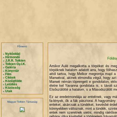
.
.
.
.
Főmenü
Nyitóoldal
»
Hírmondó
»
Földra
J.R.R. Tolkien
»
Tolkien Gy.I.K.
»
Amikor Aulë megalkotta a törpöket és mego
Galéria
»
törpöknek hatalom adatott arra, hogy fölhas
Könyvtár
»
attól tartva, hogy Melkor megrontja majd
Film
»
Manwëval, akinek elmondta végül, hogy azt
Cikkek
»
Középfölde
Manwë némán töprengett e gondolaton, ekko
»
Letöltés
»
életre kel Yavanna gondolata is, s távoli 
Közösség
»
Elsőszülötté a hatalom, s a Másodszülött mé
Utak
»
Ez az eredetmondája az
entek
nek, vagy m
fa-lények, ők a fák pásztorai. A hagyomány 
Magyar Tolkien Társaság
enteket, akárcsak a tündéket, kevésbé érd
könnyebben változnak, mint a tündék, szinte
entek nem szeretnek sietni, mindíg ráérős
néhány ritka kivétellel a történelem folya