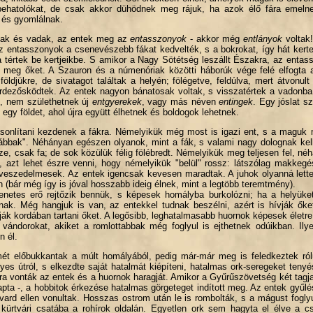
behatolókat, de csak akkor dühödnek meg rájuk, ha azok élő fára emelne
 és gyomlálnak.
gasak és vadak, az entek meg az
entasszonyok
- akkor még
entlányok
voltak!
z entasszonyok a csenevészebb fákat kedvelték, s a bokrokat, így hát kertek
tértek be kertjeikbe. S amikor a Nagy Sötétség leszállt Északra, az entass
ták meg őket. A Szauron és a númenóriak közötti háborúk vége felé elfogta
földjükre, de sivatagot találtak a helyén; fölégetve, feldúlva, mert átvonu
kérdezősködtek. Az entek nagyon bánatosak voltak, s visszatértek a vadonba
t, nem születhetnek új
entgyerekek
, vagy más néven
entingek
. Egy jóslat s
 egy földet, ahol újra együtt élhetnek és boldogok lehetnek.
sonlítani kezdenek a fákra. Némelyikük még most is igazi ent, s a magu
ábbak". Néhányan egészen olyanok, mint a fák, s valami nagy dolognak kell t
ze, csak fa; de sok közülük félig fölébredt. Némelyikük meg teljesen fel, 
ez, azt lehet észre venni, hogy némelyikük "belül" rossz: látszólag makkeg
veszedelmesek. Az entek igencsak kevesen maradtak. A juhok olyanná lettek,
 (bár még így is jóval hosszabb ideig élnek, mint a legtöbb teremtmény).
tenetes erő rejtőzik bennük, s képesek homályba burkolózni; ha a helyüket 
ak. Még hangjuk is van, az entekkel tudnak beszélni, azért is hívják őke
k kordában tartani őket. A legősibb, leghatalmasabb huornok képesek életre 
n vándorokat, akiket a romlottabbak még foglyul is ejthetnek odúikban. Il
n él.
ét előbukkantak a múlt homályából, pedig már-már meg is feledkeztek r
lyes útról, s elkezdte saját hatalmát kiépíteni, hatalmas ork-seregeket te
 vonták az entek és a huornok haragját. Amikor a Gyűrűszövetség két tagja, P
kapta -, a hobbitok érkezése hatalmas görgeteget indított meg. Az entek gyűlé
vard ellen vonultak. Hosszas ostrom után le is rombolták, s a mágust foglyu
ürtvári csatába a rohírok oldalán. Egyetlen ork sem hagyta el élve a cs