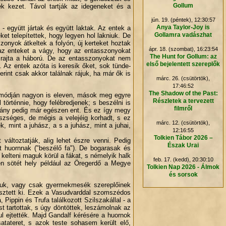
Gollum
k kezet. Távol tartják az idegeneket és a
jún. 19. (péntek), 12:30:57
Anya Taylor-Joy is
 - együtt jártak és együtt laktak. Az entek a
Gollamra vadászhat
et telepítettek, hogy legyen hol lakniuk. De
zonyok átkeltek a folyón, új kerteket hoztak
ápr. 18. (szombat), 16:23:54
 az enteket a vágy, hogy az entasszonyokat
.
The Hunt for Gollum: az
lt rajta a háború. De az entasszonyokat nem
első bejelentett szereplők
. Az entek azóta is keresik őket, sok tünde-
zerint csak akkor találnak rájuk, ha már ők is
márc. 26. (csütörtök),
17:46:52
The Shadow of the Past:
k módján nagyon is eleven, mások meg egyre
Részletek a tervezett
örténnie, hogy felébredjenek; s beszélni is
filmről
néhány pedig már egészen ent. És ez így megy
észséges, de mégis a velejéig korhadt, s ez
márc. 12. (csütörtök),
 mint a juhász, a s a juhász, mint a juhai,
12:16:55
Tolkien Tábor 2026 –
változtatják, alig lehet észre venni. Pedig
Észak Urai
t huornnak ("beszélő fa"). De bogarasak és
kelteni maguk körül a fákat, s némelyik halk
feb. 17. (kedd), 20:30:10
yen sötét hely például az Öregerdő a Megye
Tolkien Nap 2026 - Álmok
és sorsok
óluk, vagy csak gyermekmesék szereplőinek
nyésztett ki. Ezek a Vasudvarddal szomszédos
ippin és Trufa találkozott Szilszakállal - a
st tartottak, s úgy döntöttek, leszámolnak az
l ejtették. Majd Gandalf kérésére a huornok
atateret, s azok teste sohasem került elő,