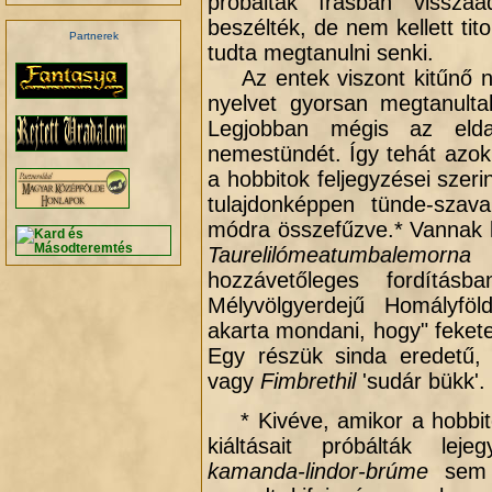
próbáltak írásban vissz
beszélték, de nem kellett tit
Partnerek
tudta megtanulni senki.
Az entek viszont kitűnő ny
nyelvet gyorsan megtanulta
Legjobban mégis az elda-
.
nemestündét. Így tehát azok
a hobbitok feljegyzései szeri
tulajdonképpen tünde-szav
módra összefűzve.* Vannak k
Taurelilómeatumbalem
hozzávetőleges fordításba
Mélyvölgyerdejű Homályföld
akarta mondani, hogy" feket
Egy részük sinda eredetű,
vagy
Fimbrethil
'sudár bükk'.
* Kivéve, amikor a hobbito
kiáltásait próbálták lej
kamanda-lindor-brúme
sem 