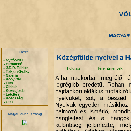
VÖ
.
.
MAGYAR 
.
.
Főmenü
Középfölde nyelvei a 
Nyitóoldal
»
Hírmondó
»
J.R.R. Tolkien
Földrajz
Teremtmények
»
Tolkien Gy.I.K.
»
Galéria
»
A harmadkorban még élő né
Könyvtár
»
Film
legrégibb eredetű. Rohani
»
Cikkek
»
hajdankori eldák is tudtak ró
Középfölde
»
Letöltés
»
nyelvüket, sőt, a beszéd 
Közösség
»
Utak
»
Nyelvük egyetlen másikhoz 
halmozó és ismétlő, mondh
Magyar Tolkien Társaság
hanglejtést és a hangok 
különbség jellemezte, m