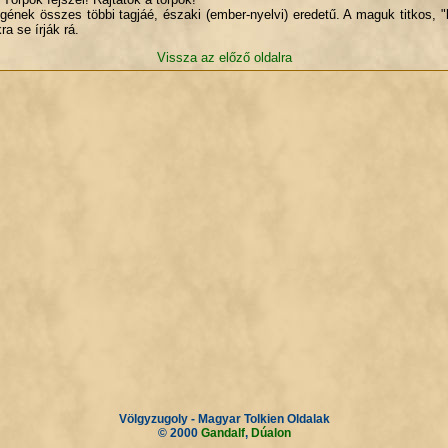
k összes többi tagjáé, északi (ember-nyelvi) eredetű. A maguk titkos, "b
ra se írják rá.
Vissza az előző oldalra
Völgyzugoly - Magyar Tolkien Oldalak
© 2000
Gandalf
,
Dúalon