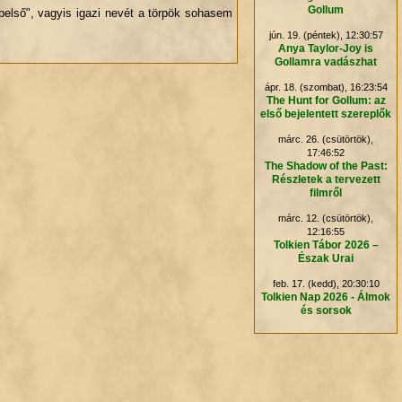
Gollum
első", vagyis igazi nevét a törpök sohasem
jún. 19. (péntek), 12:30:57
.
Anya Taylor-Joy is
Gollamra vadászhat
ápr. 18. (szombat), 16:23:54
The Hunt for Gollum: az
első bejelentett szereplők
márc. 26. (csütörtök),
17:46:52
The Shadow of the Past:
Részletek a tervezett
filmről
márc. 12. (csütörtök),
12:16:55
Tolkien Tábor 2026 –
Észak Urai
feb. 17. (kedd), 20:30:10
Tolkien Nap 2026 - Álmok
és sorsok
.
.