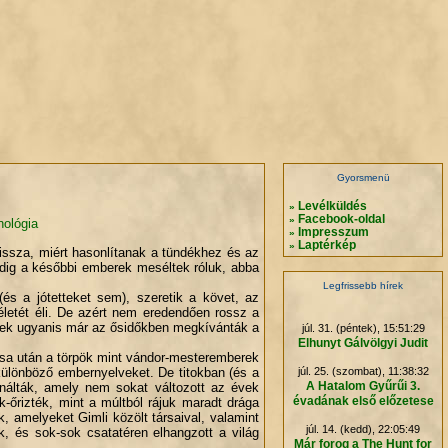
.
.
.
.
Gyorsmenü
Levélküldés
»
Facebook-oldal
»
nológia
Impresszum
»
Laptérkép
»
vissza, miért hasonlítanak a tündékhez és az
edig a későbbi emberek meséltek róluk, abba
Legfrissebb hírek
s a jótetteket sem), szeretik a követ, az
életét éli. De azért nem eredendően rossz a
rek ugyanis már az ősidőkben megkívánták a
júl. 31. (péntek), 15:51:29
Elhunyt Gálvölgyi Judit
ása után a törpök mint vándor-mesteremberek
különböző embernyelveket. De titokban (és a
júl. 25. (szombat), 11:38:32
A Hatalom Gyűrűi 3.
ználták, amely nem sokat változott az évek
évadának első előzetese
-őrizték, mint a múltból rájuk maradt drága
 amelyeket Gimli közölt társaival, valamint
júl. 14. (kedd), 22:05:49
k, és sok-sok csatatéren elhangzott a világ
Már forog a The Hunt for