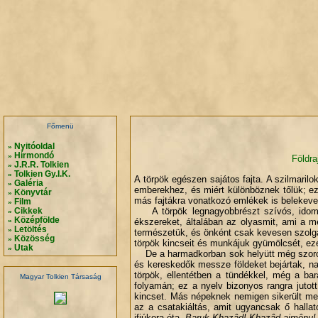
.
.
.
.
Főmenü
Nyitóoldal
»
Hírmondó
»
Földra
J.R.R. Tolkien
»
Tolkien Gy.I.K.
»
A törpök egészen sajátos fajta. A szilmarilo
Galéria
»
emberekhez, és miért különböznek tőlük; ez
Könyvtár
»
más fajtákra vonatkozó emlékek is belekeve
Film
»
A törpök legnagyobbrészt szívós, idomtal
Cikkek
»
Középfölde
ékszereket, általában az olyasmit, ami a m
»
Letöltés
»
természetük, és önként csak kevesen szolg
Közösség
»
törpök kincseit és munkájuk gyümölcsét, ezé
Utak
»
De a harmadkorban sok helyütt még szoros b
és kereskedők messze földeket bejártak, na
törpök, ellentétben a tündékkel, még a ba
Magyar Tolkien Társaság
folyamán; ez a nyelv bizonyos rangra jutot
kincset. Más népeknek nemigen sikerült meg
az a csatakiáltás, amit ugyancsak ő hallat
ifjúkora óta.
Baruk Khazâd! Khazâd aimênu!