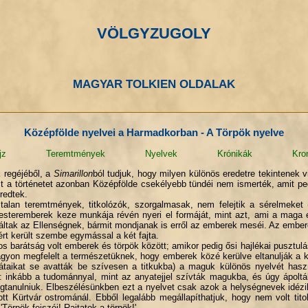
VÖLGYZUGOLY
MAGYAR TOLKIEN OLDALAK
Középfölde nyelvei a Harmadkorban - A Törpök nyelve
jz
Teremtmények
Nyelvek
Krónikák
Kro
k regéjéből, a
Simarillon
ból tudjuk, hogy milyen különös eredetre tekintenek 
t a történetet azonban Középfölde csekélyebb tündéi nem ismerték, amit p
redtek.
an teremtmények, titkolózók, szorgalmasak, nem felejtik a sérelmeket (é
esteremberek keze munkája révén nyeri el formáját, mint azt, ami a maga 
áltak az Ellenségnek, bármit mondjanak is erről az emberek meséi. Az embe
rt került szembe egymással a két fajta.
arátság volt emberek és törpök között; amikor pedig ősi hajlékai pusztul
gyon megfelelt a természetüknek, hogy emberek közé kerülve eltanulják a 
rátaikat se avatták be szívesen a titkukba) a maguk különös nyelvét has
t: inkább a tudománnyal, mint az anyatejjel szívták magukba, és úgy ápolták
tanulniuk. Elbeszélésünkben ezt a nyelvet csak azok a helységnevek idézik,
ott Kürtvár ostrománál. Ebből legalább megállapíthatjuk, hogy nem volt tito
'Törpök fejszéi! Rajtatok a törpök!'