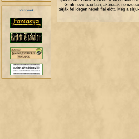
Gimli neve azonban, akárcsak nemzetségéne
tárják fel idegen népek fiai előtt. Még a sírjuk
Partnerek
.
.
.