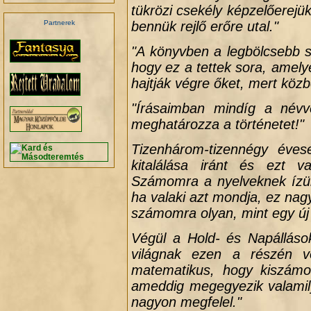
tükrözi csekély képzelőerej
bennük rejlő erőre utal."
Partnerek
"A könyvben a legbölcsebb s
hogy ez a tettek sora, amelye
hajtják végre őket, mert köz
"Írásaimban mindíg a név
meghatározza a történetet!"
Tizenhárom-tizennégy éves
kitalálása iránt és ezt 
Számomra a nyelveknek ízü
ha valaki azt mondja, ez na
számomra olyan, mint egy új 
Végül a Hold- és Napálláso
világnak ezen a részén v
matematikus, hogy kiszámol
ameddig megegyezik valamily
nagyon megfelel."