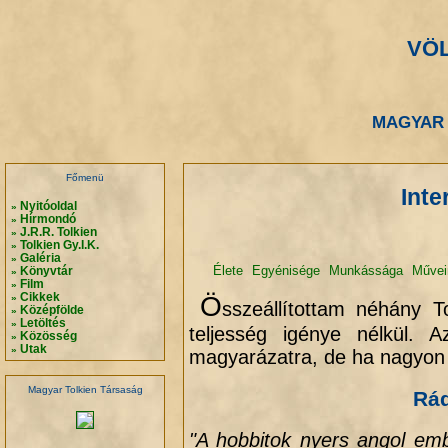
VÖ
.
.
MAGYAR 
.
.
Főmenü
Inte
Nyitóoldal
»
Hírmondó
»
J.R.R. Tolkien
»
Tolkien Gy.I.K.
»
Galéria
»
Élete
Egyénisége
Munkássága
Művei
Könyvtár
»
Film
»
Cikkek
Ö
»
sszeállítottam néhány Tol
Középfölde
»
Letöltés
»
teljesség igénye nélkül.
Közösség
»
Utak
»
magyarázatra, de ha nagyon 
Magyar Tolkien Társaság
Rád
"A hobbitok nyers angol emb