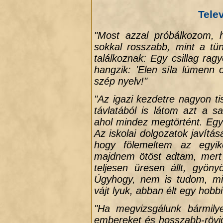
Telev
.
"Most azzal próbálkozom, 
sokkal rosszabb, mint a tü
találkoznak: Egy csillag rag
hangzik: 'Elen síla lúmenn
szép nyelv!"
"Az igazi kezdetre nagyon t
távlatából is látom azt a 
ahol mindez megtörtént. Egy
Az iskolai dolgozatok javít
hogy fölemeltem az egy
majdnem ötöst adtam, mert 
teljesen üresen állt, gyöny
Úgyhogy, nem is tudom, miér
vájt lyuk, abban élt egy hobbit
"Ha megvizsgálunk bármilye
embereket és hosszabb-rövide