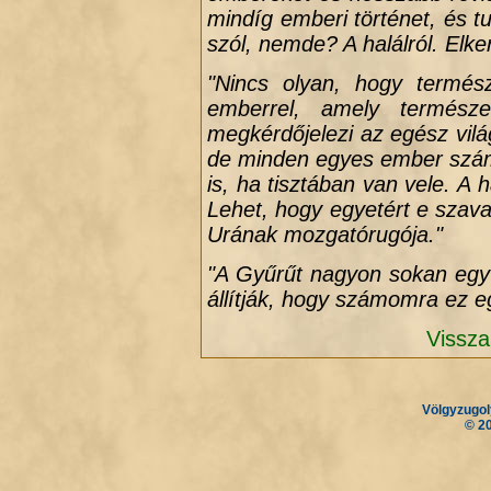
mindíg emberi történet, és t
szól, nemde? A halálról. Elker
"Nincs olyan, hogy termés
emberrel, amely termész
megkérdőjelezi az egész vil
de minden egyes ember számá
is, ha tisztában van vele. A h
Lehet, hogy egyetért e szav
Urának mozgatórugója."
"A Gyűrűt nagyon sokan egy 
állítják, hogy számomra ez e
Vissza
Völgyzugol
.
.
© 2