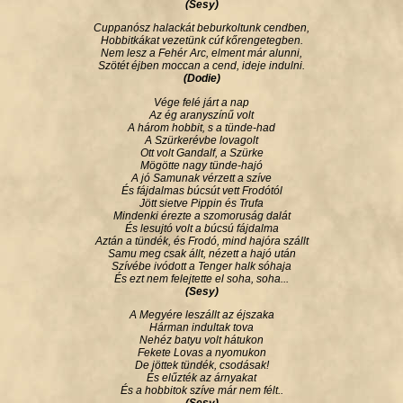
(Sesy)
Cuppanósz halackát beburkoltunk cendben,
Hobbitkákat vezetünk cúf kőrengetegben.
Nem lesz a Fehér Arc, elment már alunni,
Szötét éjben moccan a cend, ideje indulni.
(Dodie)
Vége felé járt a nap
Az ég aranyszínű volt
A három hobbit, s a tünde-had
A Szürkerévbe lovagolt
Ott volt Gandalf, a Szürke
Mögötte nagy tünde-hajó
A jó Samunak vérzett a szíve
És fájdalmas búcsút vett Frodótól
Jött sietve Pippin és Trufa
Mindenki érezte a szomoruság dalát
És lesujtó volt a búcsú fájdalma
Aztán a tündék, és Frodó, mind hajóra szállt
Samu meg csak állt, nézett a hajó után
Szívébe ivódott a Tenger halk sóhaja
És ezt nem felejtette el soha, soha...
(Sesy)
A Megyére leszállt az éjszaka
Hárman indultak tova
Nehéz batyu volt hátukon
Fekete Lovas a nyomukon
De jöttek tündék, csodásak!
És elűzték az árnyakat
És a hobbitok szíve már nem félt..