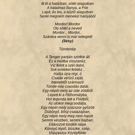
Itt él a határban, sötét alagutban
A hatalmas Banya, a Pók
Lapít, és les, a bűzlő alagutban
Senki megnem menekül hálójából
Mordor! Mordor
Oly sötét a neved
Mordor... Mordor...
Szánkra venni is már rettegett!
(Sesy)
Tündenép
A Tenger partján szirtfok áll
És a múltba visszanéz,
Víz felett a szél dalol,
Sok emléket felidéz...
Hallja újra régi, ó
Csaták vérízű zaját,
Istenektől származó
Tünde-nép csaodás dalát,
Egy népét mely az üde zöldből
Lépett ki a Félhomályba,
Hol legenda lett a Földből,
Az utókor megcsodálja,
Egy népét mely százszor győzött
Dübörgő, bősz csatazajban,
Egy népé mely meg nem hajolt
Semmi vészben, semmi bajban,
Eltávozott tündék népe
Könnyű léptő, büszke, szép,
Visszasírja Középfölde