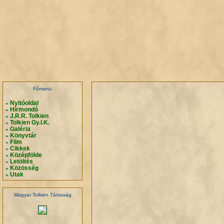
.
.
.
.
Főmenü
Nyitóoldal
»
Hírmondó
»
J.R.R. Tolkien
»
Tolkien Gy.I.K.
»
Galéria
»
Könyvtár
»
Film
»
Cikkek
»
Középfölde
»
Letöltés
»
Közösség
»
Utak
»
Magyar Tolkien Társaság