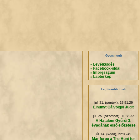
.
.
.
.
Gyorsmenü
Levélküldés
»
Facebook-oldal
»
Impresszum
»
Laptérkép
»
Legfrissebb hírek
júl. 31. (péntek), 15:51:29
Elhunyt Gálvölgyi Judit
júl. 25. (szombat), 11:38:32
A Hatalom Gyűrűi 3.
évadának első előzetese
júl. 14. (kedd), 22:05:49
Már forog a The Hunt for