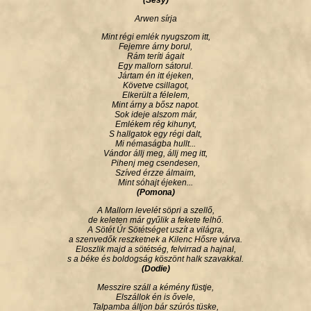
(Sesy)
Arwen sírja
Mint régi emlék nyugszom itt,
Fejemre árny borul,
Rám teríti ágait
Egy mallorn sátorul.
Jártam én itt éjeken,
Követve csillagot,
Elkerült a félelem,
Mint árny a bősz napot.
Sok ideje alszom már,
Emlékem rég kihunyt,
S hallgatok egy régi dalt,
Mi némaságba hullt...
Vándor állj meg, állj meg itt,
Pihenj meg csendesen,
Szíved érzze álmaim,
Mint sóhajt éjeken...
(Pomona)
A Mallorn levelét söpri a szellő,
de keleten már gyűlik a fekete felhő.
A Sötét Úr Sötétséget uszít a világra,
a szenvedők reszketnek a Kilenc Hősre várva.
Eloszlik majd a sötétség, felvirrad a hajnal,
s a béke és boldogság köszönt halk szavakkal.
(Dodie)
Messzire száll a kémény füstje,
Elszállok én is ővele,
Talpamba álljon bár szúrós tüske,