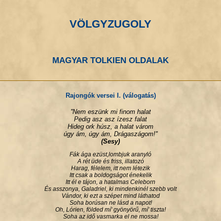
VÖLGYZUGOLY
MAGYAR TOLKIEN OLDALAK
Rajongók versei I. (válogatás)
''Nem eszünk mi finom halat
Pedig asz asz ízesz falat
Hideg ork húsz, a halat várom
úgy ám, úgy ám, Drágaszágom!''
(Sesy)
Fák ága ezüst,lombjuk aranyló
A rét üde és friss, illatozó
Harag, félelem, itt nem létezik
Itt csak a boldogságot énekelik
Itt él e tájon, a hatalmas Celeborn
És asszonya, Galadriel, ki mindenkinél szebb volt
Vándor, ki ezt a szépet mind láthatod
Soha borúsan ne lásd a napot!
Oh, Lórien, földed mí' gyönyörű, mí' tiszta!
Soha az idő vasmarka el ne mossa!