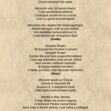
Elvisz vándorút hűs szele.
Messzire visz, túl tavon-folyón,
Csak gondolatnyi pillanat,
Csobogva úszom én is a vízzel,
A bú s a gond most itt marad.
Messzire visz, legyen bár köves gyalogút,
Dalom kacagva száll az esti széllel,
Hűs patakkal kanyaroghat az út,
Csak takaros tűz melegítsen éjjel.
(Dodie)
Nyugati Tenger
Te hozzád húz mostan a szívem
Nyugati Tenger
Ezután fák alatt nem nyugodhat lelkem!
Csak egy pillantást, csak annyit, kérlek
Had vessek csillámló habodra
Itt hagyok teérted mindent
A fákat, az erdőt, csak átjussak Valinorba'
(Sesy)
Messzre nyulik az Ő keze
Szeme is messzire lát
Szauron ő, s rettegett a neve
Sötét följén nem énekel madár
Mordor e föld, Mordor
A Nap fénye reá sosem ragyog
A Névtelen Földön csend honol
Nem szép e földön semmi, csak néha a csillagok