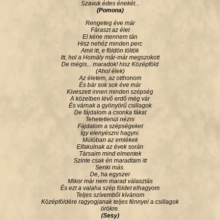
Szavuk édes énekét...
(Pomona)
Rengeteg éve már
Fáraszt az élet
El kéne mennem tán
Hisz nehéz minden perc
Amit itt, e földön töltök
Itt, hol a Homály már-már megszokott
De mégis... maradok! hisz Középföld
(Ahol élek)
Az életem, az otthonom
És bár sok sok éve már
Kiveszett innen minden szépség
A közelben lévő erdő még vár
És várnak a gyönyörű csillagok
De fájdalom a csonka fákat
Tehetetlenül nézni
Fájdalom a szépségeket
Így elenyészni hagyni.
Múlóban az emlékek
Elfakulnak az évek során
Társaim mind elmentek
Szinte csak én maradtam itt
Senki más.
De, ha egyszer
Mikor már nem marad választás
És ezt a valaha szép földet elhagyom
Teljes szívemből kívánom
Középföldére ragyogjanak teljes fénnyel a csillagok
örökre.
(Sesy)