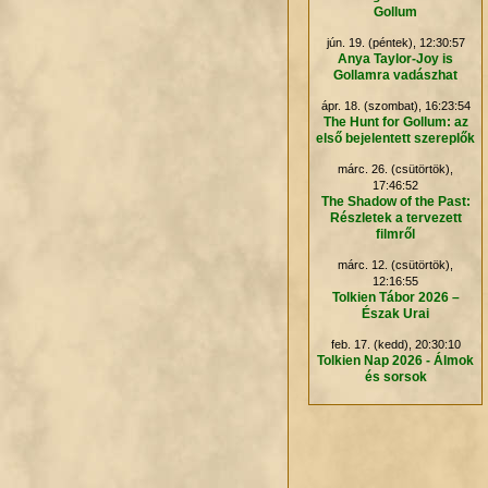
Gollum
jún. 19. (péntek), 12:30:57
Anya Taylor-Joy is
Gollamra vadászhat
ápr. 18. (szombat), 16:23:54
The Hunt for Gollum: az
első bejelentett szereplők
márc. 26. (csütörtök),
17:46:52
The Shadow of the Past:
Részletek a tervezett
filmről
márc. 12. (csütörtök),
12:16:55
Tolkien Tábor 2026 –
Észak Urai
feb. 17. (kedd), 20:30:10
Tolkien Nap 2026 - Álmok
és sorsok