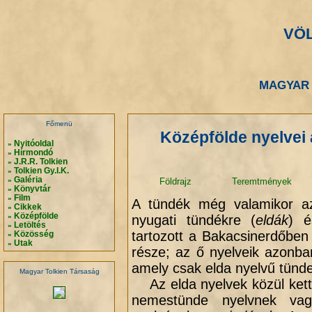
VÖ
.
.
MAGYAR 
.
.
Főmenü
Középfölde nyelvei
Nyitóoldal
»
Hírmondó
»
J.R.R. Tolkien
»
Tolkien Gy.I.K.
»
Galéria
»
Földrajz
Teremtmények
Könyvtár
»
Film
»
A tündék még valamikor az
Cikkek
»
Középfölde
nyugati tündékre (
eldák
) é
»
Letöltés
»
tartozott a Bakacsinerdőben
Közösség
»
Utak
»
része; az ő nyelveik azonb
amely csak elda nyelvű tünde
Magyar Tolkien Társaság
Az elda nyelvek közül ket
nemestünde nyelvnek v