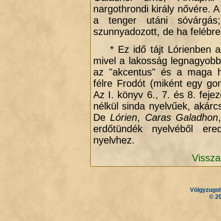
nargothrondi király nővére. A
a tenger utáni sóvárgá
szunnyadozott, de ha felébred
* Ez idő tájt Lórienben a s
mivel a lakosság legnagyobb
az "akcentus" és a maga hi
félre Frodót (miként egy gon
Az I. könyv 6., 7. és 8. feje
nélkül sinda nyelvűek, akár
De
Lórien
,
Caras Galadhon
erdőtündék nyelvéből ere
nyelvhez.
Vissza
Völgyzugol
.
.
© 2