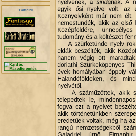
nyelvének, a
sindá
nak. A n
egyik ősi nyelve volt, az e
Partnerek
Köznyelvként már nem élt: af
nemestündék, akik az első 
Középföldére, ünnepélye
tudomány és a költészet fennk
A szürketünde nyelv roko
eldák beszélték, akik Közép
hanem végig ott maradtak 
doriathi Szürkeköpenyes Thi
évek homályában éppoly vált
Halandóföldeken, és mind
.
nyelvétől.
A száműzöttek, akik sok
telepedtek le, mindennapos 
fogva ezt a nyelvet beszél
akik történetünkben szerep
eredetűek voltak, még ha az
rangú nemzetségekből szárm
Galadriel úrnő, Firnaphi