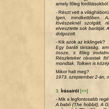
amely főleg fordításokból 
- Részt vett a világhábo
Igen, mindkettőben. A
lövészeknél szolgált, 
elvesztette sok barátját. 
dolgozott.
- Kik azok az inklingek?
Egy baráti társaság, am
össze, s főleg irodalm
Részleteket olvastak fö
mondtak. Tolkien is közéjü
Mikor halt meg?
1973. szeptember 2-án, r
3.
Írásairól
[>>]
- Mik a legfontosabb reg
A babó (The hobbit), A G