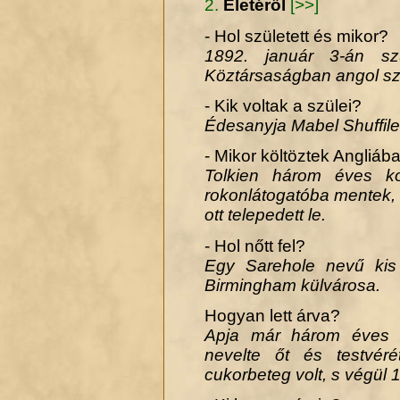
2.
Életéről
[>>]
- Hol született és mikor?
1892. január 3-án szül
Köztársaságban angol sz
- Kik voltak a szülei?
Édesanyja Mabel Shuffile
- Mikor költöztek Angliáb
Tolkien három éves kor
rokonlátogatóba mentek, 
ott telepedett le.
- Hol nőtt fel?
Egy Sarehole nevű kis
Birmingham külvárosa.
Hogyan lett árva?
Apja már három éves k
nevelte őt és testvé
cukorbeteg volt, s végül