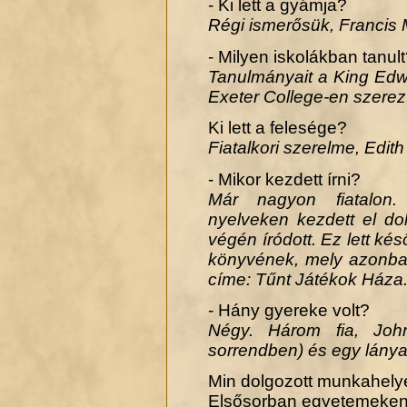
- Ki lett a gyámja?
Régi ismerősük, Francis 
- Milyen iskolákban tanul
Tanulmányait a King Edw
Exeter College-en szerezt
Ki lett a felesége?
Fiatalkori szerelme, Edith 
- Mikor kezdett írni?
Már nagyon fiatalon.
nyelveken kezdett el do
.
végén íródott. Ez lett ké
könyvének, mely azonban
címe: Tűnt Játékok Háza
- Hány gyereke volt?
Négy. Három fia, John
sorrendben) és egy lánya, 
Min dolgozott munkahel
Elsősorban egyetemeken 