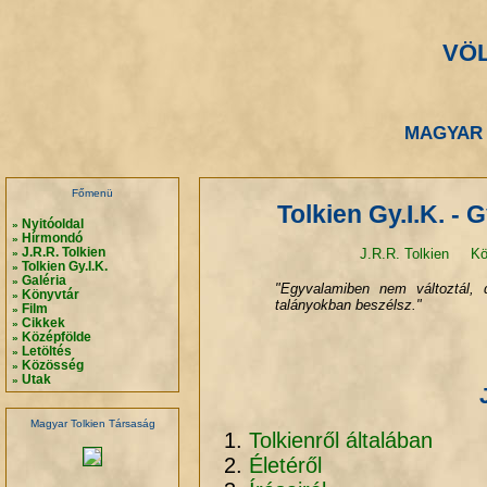
VÖ
.
.
MAGYAR 
.
.
Főmenü
Tolkien Gy.I.K. -
Nyitóoldal
»
Hírmondó
»
J.R.R. Tolkien
J.R.R. Tolkien
Kö
»
Tolkien Gy.I.K.
»
Galéria
»
"Egyvalamiben nem változtál,
Könyvtár
»
talányokban beszélsz."
Film
»
Cikkek
»
Középfölde
»
Letöltés
»
Közösség
»
Utak
»
Magyar Tolkien Társaság
Tolkienről általában
Életéről