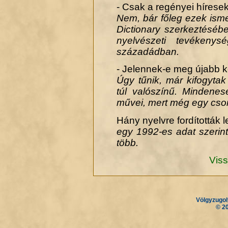
- Csak a regényei hírese
Nem, bár főleg ezek isme
Dictionary szerkeztésébe
nyelvészeti tevékenys
századádban.
- Jelennek-e meg újabb 
Úgy tűnik, már kifogyta
túl valószínű. Mindene
művei, mert még egy csom
Hány nyelvre fordították 
egy 1992-es adat szerint
több.
Viss
Völgyzugol
.
.
© 2