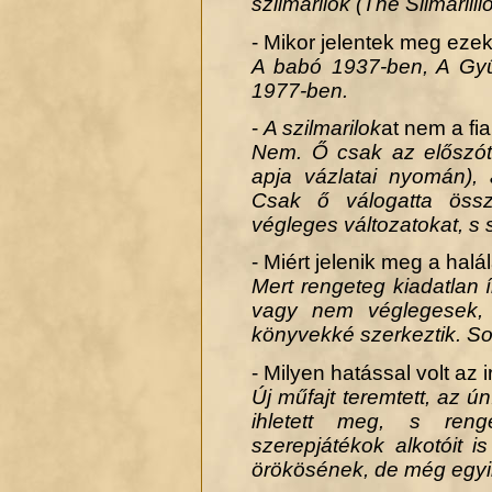
szilmarilok (The Silmarilli
- Mikor jelentek meg eze
A babó 1937-ben, A Gyű
1977-ben.
-
A szilmarilok
at nem a fia
Nem. Ő csak az előszót 
apja vázlatai nyomán),
Csak ő válogatta öss
végleges változatokat, s 
- Miért jelenik meg a hal
Mert rengeteg kiadatlan 
vagy nem véglegesek, 
könyvekké szerkeztik. Sok
- Milyen hatással volt az
Új műfajt teremtett, az ún
ihletett meg, s ren
szerepjátékok alkotóit i
örökösének, de még egyik