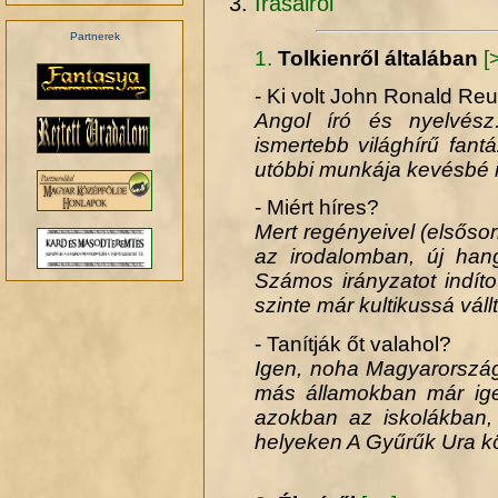
Írásairól
Partnerek
1.
Tolkienről általában
[
- Ki volt John Ronald Reu
Angol író és nyelvész.
ismertebb világhírű fan
utóbbi munkája kevésbé is
- Miért híres?
Mert regényeivel (elsősor
az irodalomban, új hangn
Számos irányzatot indíto
szinte már kultikussá váll
- Tanítják őt valahol?
Igen, noha Magyarország
más államokban már igen
azokban az iskolákban, 
helyeken A Gyűrűk Ura k